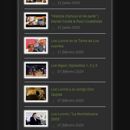
12 junio 2020
"Histoire d'amour et de perte" |
Daniel Cerdà & Raúl Costafreda
12 junio 2020
Los Lunnis en la Tierra de Los
cuentos
17 febrero 2020
Los Algos | Episodios 1, 2 y 3
07 febrero 2020
Los Lunnis y su amigo Don
Quijote
07 febrero 2020
Los Lunnis | "La Nochebuena
2005"
07 febrero 2020