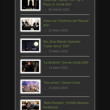
Plaza, D. Cerdà 2021
01 marzo 2021
Video-clip "Cicatrices Del Planeta"
2021
25 enero 2021
Moi, Elvis Riboldi | Episodio
"Cyber Jenny" 2021
13 enero 2021
"La Bohème" | Daniel Cerdà 2020
13 enero 2021
"Des armes" | Daniel Cerdà
12 junio 2020
"Bella Relojera" | DUNIA (Músicas
fronterizas)