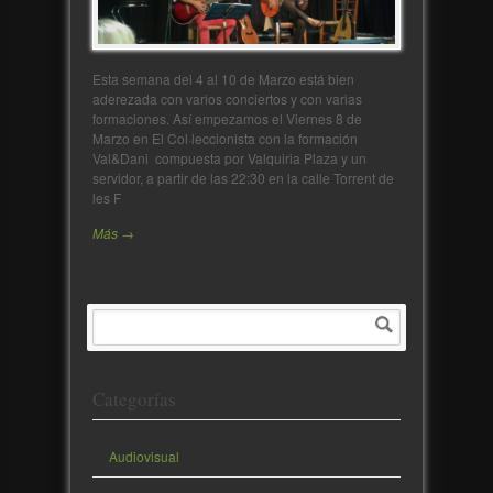
Esta semana del 4 al 10 de Marzo está bien
aderezada con varios conciertos y con varias
formaciones. Así empezamos el Viernes 8 de
Marzo en El Col·leccionista con la formación
Val&Dani compuesta por Valquiria Plaza y un
servidor, a partir de las 22:30 en la calle Torrent de
les F
Más →
Categorías
Audiovisual