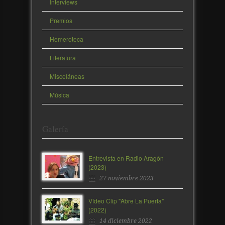
Interviews
Premios
Hemeroteca
Literatura
Misceláneas
Música
Galería
Entrevista en Radio Aragón
(2023)
27 noviembre 2023
Vídeo Clip "Abre La Puerta"
(2022)
14 diciembre 2022