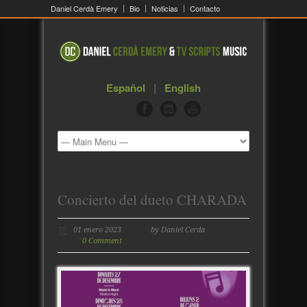
Daniel Cerdà Emery
Bio
Noticias
Contacto
Español
|
English
Concierto del dueto CHARADA
01 enero 2023
by Daniel Cerdà
0 Comment