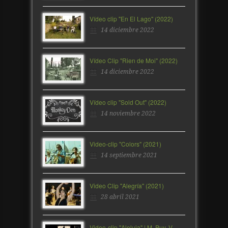
Vídeo clip "En El Lago" (2022)
14 diciembre 2022
Vídeo Clip "Rien de Moi" (2022)
14 diciembre 2022
Vídeo clip "Sold Out" (2022)
14 noviembre 2022
Video-clip "Colors" (2021)
14 septiembre 2021
Video Clip "Alegría" (2021)
28 abril 2021
Video-clip "Aleluia" | M. Puy, V.