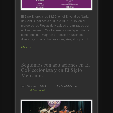
El 2 de Enero, a las 18:30, en el Envelat de Nadal
de Sant Cugat actua el dueto CHARADA, en el
marco de las Fiestas de Navidad organizadas por
el Ayuntamiento. Os ofreceremos un repertorio de
canciones que viajarán por estilos musicales
diversos, como la chanson française, el pop angl
Más →
Seguimos con actuaciones en El
Col·leccionista y en El Siglo
Mercantic
04 marzo 2019
by Daniel Cerdà
0 Comment