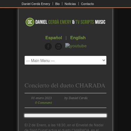
Daniel Cerdà Emery
Bio
Noticias
Contacto
Español
|
English
Concierto del dueto CHARADA
01 enero 2023
by Daniel Cerdà
0 Comment
El 2 de Enero, a las 18:30, en el Envelat de Nadal
de Sant Cugat actua el dueto CHARADA, en el