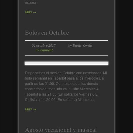
espera
Más →
Bolos en Octubre
04 octubre 2017
by Daniel Cerdà
0 Comment
Empezamos el mes de Octubre con novedades. Mi
bolo semanal en Tabarlot pasa a los miércoles, a
partir de las 21:00. Con respecto a los demás
conciertos del mes, ahí va la lista: Miércoles 4
Tabarlot a las 21:00 (En solitario) Viernes 6 El
Ciclista a las 20:00 (En solitario) Miércoles
Más →
Agosto vacacional y musical