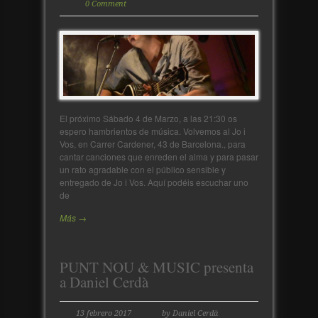
0 Comment
El próximo Sábado 4 de Marzo, a las 21:30 os
espero hambrientos de música. Volvemos al Jo i
Vos, en Carrer Cardener, 43 de Barcelona., para
cantar canciones que enreden el alma y para pasar
un rato agradable con el público sensible y
entregado de Jo i Vos. Aquí podéis escuchar uno
de
Más →
PUNT NOU & MUSIC presenta
a Daniel Cerdà
13 febrero 2017
by Daniel Cerdà