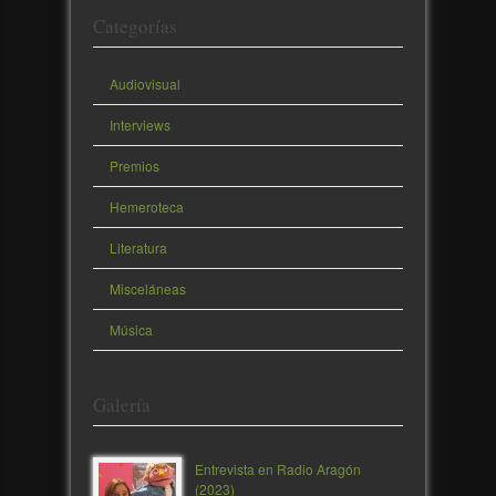
Categorías
Audiovisual
Interviews
Premios
Hemeroteca
Literatura
Misceláneas
Música
Galería
Entrevista en Radio Aragón
(2023)