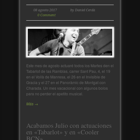
08 agosto 2017
by Daniel Cerdà
0 Comment
Este mes de agosto actuaré todos los Martes den el
Tabarlot de las Ramblas, carrer Sant Pau, 4, el 19
en el Voilà de Manresa, el 26 en el Invisible de
Gracia y el 27 en el Panoràmic de Montgat con
Charada. Un mes vacacional con algunos bolos
para no perder el apetito musical.
Más →
Acabamos Julio con actuaciones
en «Tabarlot» y en «Cooler
BCN»