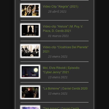
Video Clip "Alegría" (2021)
28 abril 2021
Video-clip "Aleluia" | M. Puy, V.
Plaza, D. Cerdà 2021
01 marzo 2021
Video-clip "Cicatrices Del Planeta"
2021
25 enero 2021
Moi, Elvis Riboldi | Episodio
"Cyber Jenny" 2021
13 enero 2021
"La Bohème" | Daniel Cerdà 2020
13 enero 2021
"Des armes" | Daniel Cerdà