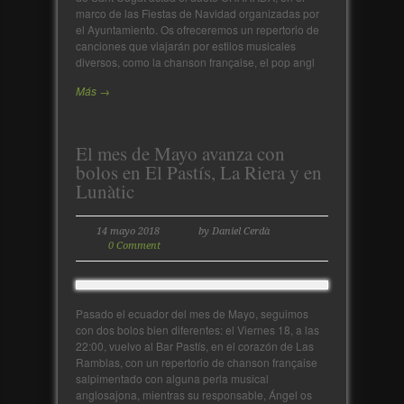
marco de las Fiestas de Navidad organizadas por
el Ayuntamiento. Os ofreceremos un repertorio de
canciones que viajarán por estilos musicales
diversos, como la chanson française, el pop angl
Más →
El mes de Mayo avanza con
bolos en El Pastís, La Riera y en
Lunàtic
14 mayo 2018
by Daniel Cerdà
0 Comment
Pasado el ecuador del mes de Mayo, seguimos
con dos bolos bien diferentes: el Viernes 18, a las
22:00, vuelvo al Bar Pastís, en el corazón de Las
Ramblas, con un repertorio de chanson française
salpimentado con alguna perla musical
anglosajona, mientras su responsable, Ángel os