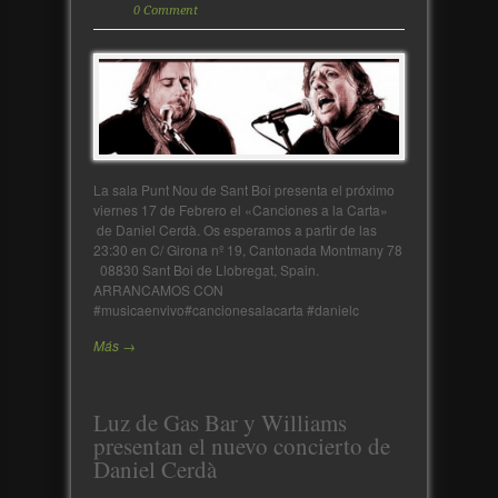
0 Comment
La sala Punt Nou de Sant Boi presenta el próximo
viernes 17 de Febrero el «Canciones a la Carta»
de Daniel Cerdà. Os esperamos a partir de las
23:30 en C/ Girona nº 19, Cantonada Montmany 78
08830 Sant Boi de Llobregat, Spain.
ARRANCAMOS CON
#musicaenvivo#cancionesalacarta #danielc
Más →
Luz de Gas Bar y Williams
presentan el nuevo concierto de
Daniel Cerdà