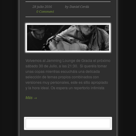
28 julio 2016
by Daniel Cerdà
0 Comment
Volvemos al Jamming Lounge de Gracia el próximo
sábado 30 de Julio, a las 21:30. Si queréis tomar
unas copas mientras escucháis una delicada
selección de temas propios combinados con
versiones muy personales, este es sitio apropiado
y la hora ideal. Os espera un repertorio intimista
Más →