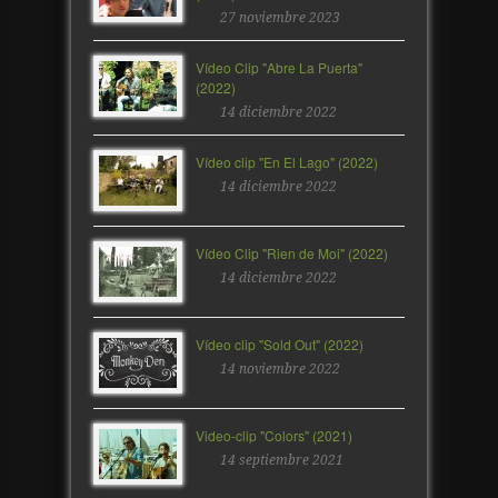
27 noviembre 2023
Vídeo Clip "Abre La Puerta"
(2022)
14 diciembre 2022
Vídeo clip "En El Lago" (2022)
14 diciembre 2022
Vídeo Clip "Rien de Moi" (2022)
14 diciembre 2022
Vídeo clip "Sold Out" (2022)
14 noviembre 2022
Video-clip "Colors" (2021)
14 septiembre 2021