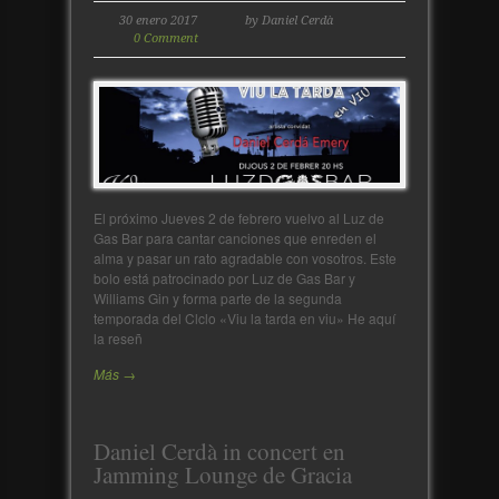
30 enero 2017
by Daniel Cerdà
0 Comment
El próximo Jueves 2 de febrero vuelvo al Luz de
Gas Bar para cantar canciones que enreden el
alma y pasar un rato agradable con vosotros. Este
bolo está patrocinado por Luz de Gas Bar y
Williams Gin y forma parte de la segunda
temporada del Clclo «Viu la tarda en viu» He aquí
la reseñ
Más →
Daniel Cerdà in concert en
Jamming Lounge de Gracia