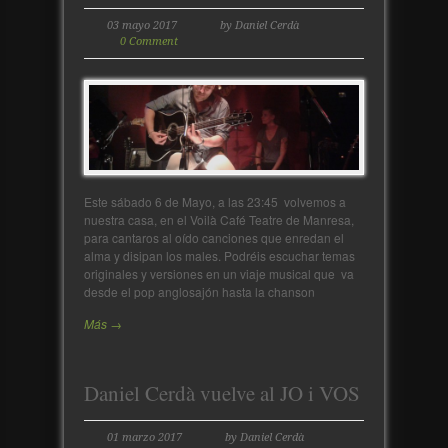
03 mayo 2017
by Daniel Cerdà
0 Comment
Este sábado 6 de Mayo, a las 23:45 volvemos a
nuestra casa, en el Voilà Café Teatre de Manresa,
para cantaros al oído canciones que enredan el
alma y disipan los males. Podréis escuchar temas
originales y versiones en un viaje musical que va
desde el pop anglosajón hasta la chanson
Más →
Daniel Cerdà vuelve al JO i VOS
01 marzo 2017
by Daniel Cerdà