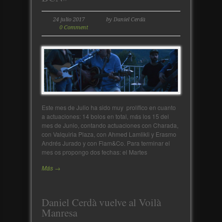
24 julio 2017
by Daniel Cerdà
0 Comment
Este mes de Julio ha sido muy prolífico en cuanto
a actuaciones: 14 bolos en total, más los 15 del
mes de Junio, contando actuaciones con Charada,
con Valquiria Plaza, con Ahmed Lamlikli y Erasmo
Andrés Jurado y con Flam&Co. Para terminar el
mes os propongo dos fechas: el Martes
Más →
Daniel Cerdà vuelve al Voilà
Manresa