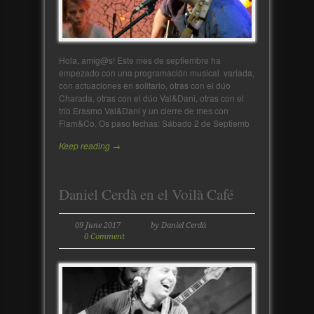
Hola, amig@s! Este mes de septiembre ha
empezado con una programación musical variada,
con actuaciones en solitario, otras con el dúo
Charada, otras con el dúo Val&Dani, otras con el
trío Erasmo Val&Dani y un cierre de mes con
Flam&Co. Os paso fechas: Sábado 2 de Septiemb
Keep reading →
Daniel Cerdà en el Voilà Café
09 June 2017
by Daniel Cerdà
0 Comment