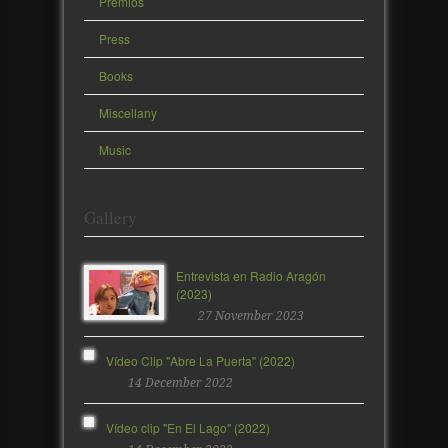
Premios
Press
Books
Miscellany
Music
Gallery
Entrevista en Radio Aragón
(2023)
27 November 2023
Vídeo Clip "Abre La Puerta" (2022)
14 December 2022
Vídeo clip "En El Lago" (2022)