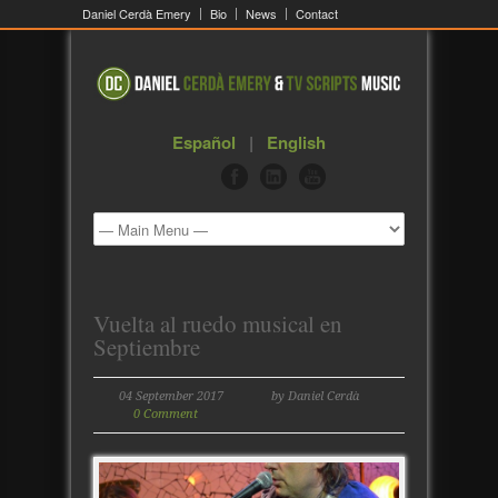
Daniel Cerdà Emery
Bio
News
Contact
Español
|
English
Vuelta al ruedo musical en
Septiembre
04 September 2017
by Daniel Cerdà
0 Comment