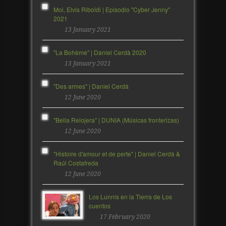
Moi, Elvis Riboldi | Episodio "Cyber Jenny"
2021
13 January 2021
"La Bohème" | Daniel Cerdà 2020
13 January 2021
"Des armes" | Daniel Cerdà
12 June 2020
"Bella Relojera" | DUNIA (Músicas fronterizas)
12 June 2020
"Histoire d'amour et de perte" | Daniel Cerdà &
Raúl Costafreda
12 June 2020
Los Lunnis en la Tierra de Los
cuentos
17 February 2020