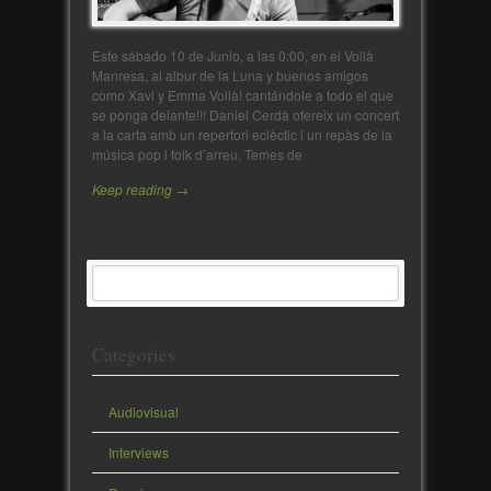
Este sábado 10 de Junio, a las 0:00, en el Voilà
Manresa, al albur de la Luna y buenos amigos
como Xavi y Emma Voilà! cantándole a todo el que
se ponga delante!!! Daniel Cerdà ofereix un concert
a la carta amb un repertori eclèctic i un repàs de la
música pop i folk d’arreu. Temes de
Keep reading →
Categories
Audiovisual
Interviews