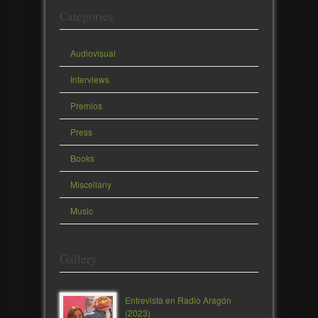
Categories
Audiovisual
Interviews
Premios
Press
Books
Miscellany
Music
Gallery
Entrevista en Radio Aragón
(2023)