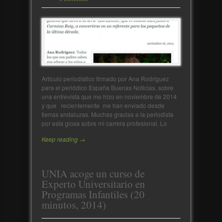
Artículo periodístico firmado por Ana Rodríguez
para el periódico España Buenas Noticias, sobre
una entrevista que me hizo en noviembre de 2014
y que recientemente me han enviado desde
tierras andaluzas. Muchas gracias a la periodista
por esta glosa sobre mi carrera profesional. Lo
Keep reading →
UNIA acoge un curso de
Experto Universitario en
Programas Infantiles (20
minutos, 2014)