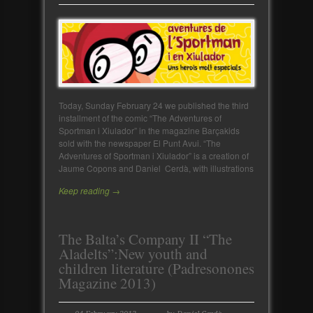
Today, Sunday February 24 we published the third
installment of the comic “The Adventures of
Sportman i Xiulador” in the magazine Barçakids
sold with the newspaper El Punt Avui. “The
Adventures of Sportman i Xiulador” is a creation of
Jaume Copons and Daniel Cerdà, with illustrations
Keep reading →
The Balta’s Company II “The
Aladelts”:New youth and
children literature (Padresonones
Magazine 2013)