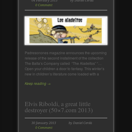
04 February 2013
by Daniel Cerdà
0 Comment
Padresonones magazine announces the upcoming
release of the second installment of the collection
The Balta’s Company called “The Aladeltos” “…
Open your children a door to fantasy. This winter’s
new in children’s literature come loaded with a
Keep reading →
Elvis Riboldi, a great little
destroyer (50×7.com 2013)
30 January 2013
by Daniel Cerdà
0 Comment