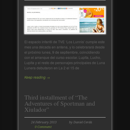
El espacio infantil de TVE ‘Los Lunnis’ cumple este
mes una década en antena, y lo celebrarará desde
el próximo lunes, 9 de septiembre, coincidiendo
con el arranque del curso escolar. Lupita, Lucho,
Lupita y el resto de personajes principales de Luna
Lunera debutaron en La 2 el 15 de
Keep reading →
Third installment of “The
Adventures of Sportman and
Xiulador”
24 February 2013
by Daniel Cerdà
0 Comment