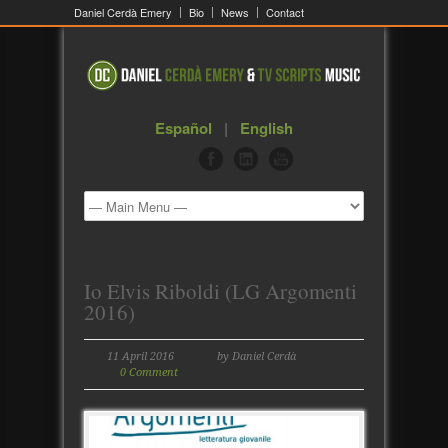
Daniel Cerdà Emery
Bio
News
Contact
Español
|
English
Io Elvis Riboldi (LG Argomenti
2016)
11 April 2016
by Daniel Cerdà
0 Comment