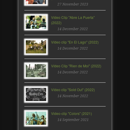
27 November 2023
Vídeo Clip "Abre La Puerta"
(2022)
14 December 2022
Vídeo clip "En El Lago" (2022)
14 December 2022
Vídeo Clip "Rien de Moi" (2022)
14 December 2022
Vídeo clip "Sold Out" (2022)
14 November 2022
Video-clip "Colors" (2021)
14 September 2021