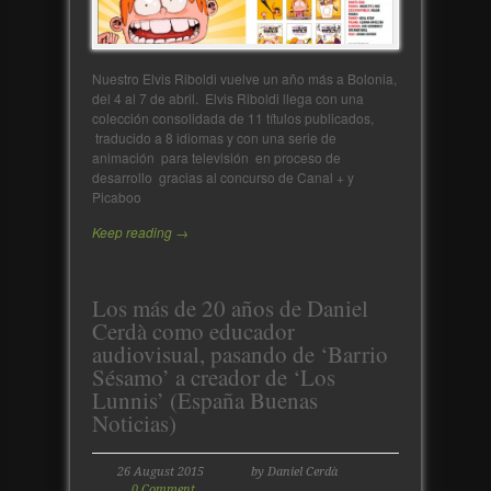
Nuestro Elvis Riboldi vuelve un año más a Bolonia,
del 4 al 7 de abril. Elvis Riboldi llega con una
colección consolidada de 11 títulos publicados,
traducido a 8 idiomas y con una serie de
animación para televisión en proceso de
desarrollo gracias al concurso de Canal + y
Picaboo
Keep reading →
Los más de 20 años de Daniel
Cerdà como educador
audiovisual, pasando de ‘Barrio
Sésamo’ a creador de ‘Los
Lunnis’ (España Buenas
Noticias)
26 August 2015
by Daniel Cerdà
0 Comment