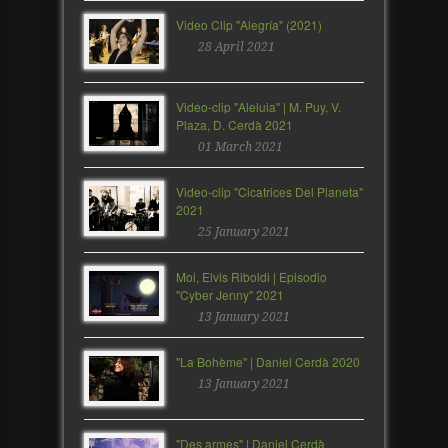
Video Clip "Alegría" (2021)
28 April 2021
Video-clip "Aleluia" | M. Puy, V.
Plaza, D. Cerdà 2021
01 March 2021
Video-clip "Cicatrices Del Planeta"
2021
25 January 2021
Moi, Elvis Riboldi | Episodio
"Cyber Jenny" 2021
13 January 2021
"La Bohème" | Daniel Cerdà 2020
13 January 2021
"Des armes" | Daniel Cerdà