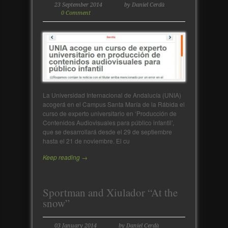
23 September 2014
by Daniel Cerdà
0 Comment
La Universidad Internacional de Andalucía (UNIA)
acogerá en el Campus Santa María de la Rábida el
curso de experto universitario en ‘Producción de
Contenidos Audiovisuales para público infantil’,
que se desarrollará desde el 29 de septiembre
hasta el 21 de noviembre. El cu
Keep reading →
Sportman and Xiulador “At the
snow”
03 January 2014
by Daniel Cerdà