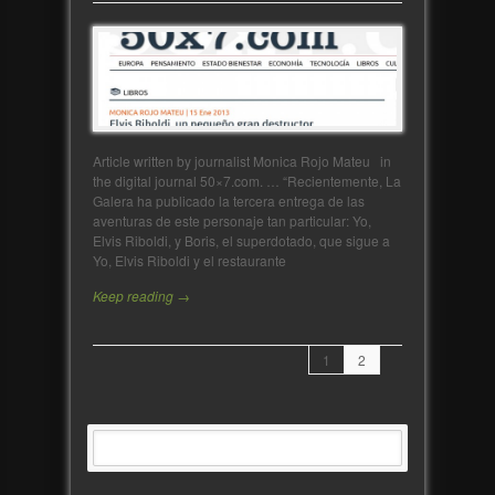
Article written by journalist Monica Rojo Mateu in
the digital journal 50×7.com. … “Recientemente, La
Galera ha publicado la tercera entrega de las
aventuras de este personaje tan particular: Yo,
Elvis Riboldi, y Boris, el superdotado, que sigue a
Yo, Elvis Riboldi y el restaurante
Keep reading →
1
2