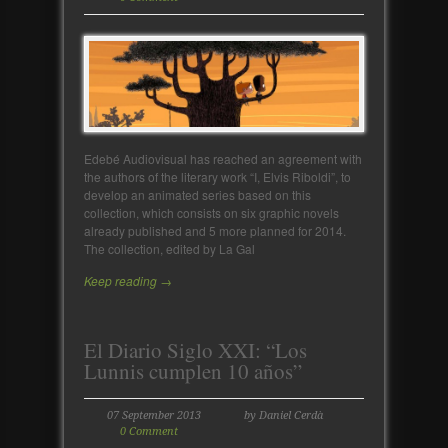
Edebé Audiovisual has reached an agreement with
the authors of the literary work “I, Elvis Riboldi”, to
develop an animated series based on this
collection, which consists on six graphic novels
already published and 5 more planned for 2014.
The collection, edited by La Gal
Keep reading →
El Diario Siglo XXI: “Los
Lunnis cumplen 10 años”
07 September 2013
by Daniel Cerdà
0 Comment