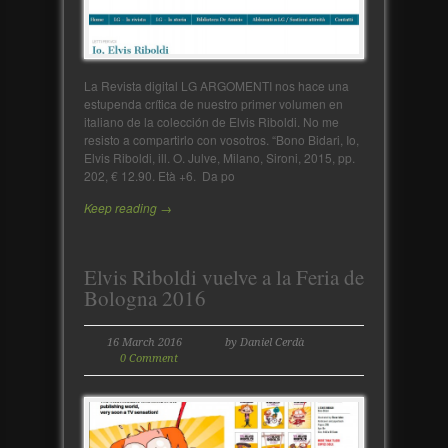
La Revista digital LG ARGOMENTI nos hace una
estupenda crítica de nuestro primer volumen en
italiano de la colección de Elvis Riboldi. No me
resisto a compartirlo con vosotros. “Bono Bidari, Io,
Elvis Riboldi, ill. O. Julve, Milano, Sironi, 2015, pp.
202, € 12.90. Età +6. Da po
Keep reading →
Elvis Riboldi vuelve a la Feria de
Bologna 2016
16 March 2016
by Daniel Cerdà
0 Comment