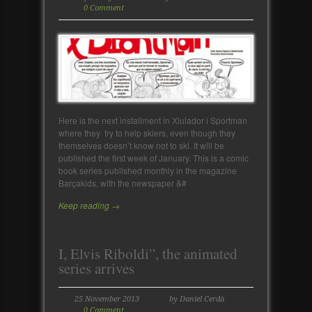
0 Comment
Here is the next installment in Xiulador i Sportman
where they try to help skiers, even though they
themselves doesn’t know not to ski. It will be
published the first week of January. This is a comic
book series published monthly in the magazine
Barçakids, with the newspaper &#
Keep reading →
I, Elvis Riboldi”, the animated
series arrives
25 November 2013
by Daniel Cerdà
0 Comment