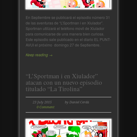
En Septiembre se publicará el episodio número 31
de las aventuras de “L’Sportman i en Xiulador”.
Sportman utilizará el teléfono movil de Xiulador
para comunicarse de una manera bien curiosa.
Este episodio sale publicado en el diario EL PUNT-
AVUI el próximo domingo 27 de Septiembre.
Keep reading →
“L’Sportman i en Xiulador”
atacan con un nuevo episodio
titulado “La Tirolina”
23 July 2015
by Daniel Cerdà
0 Comment