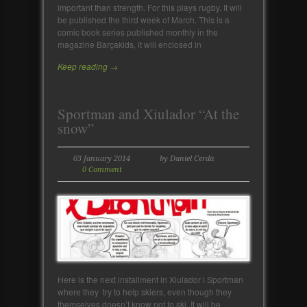
important than strength. For this plays rugby. It will
be published the third week of March. This is a
comic book series published monthly in the
magazine Barçakids, it will enclosed in
Keep reading →
Sportman and Xiulador “At the
snow”
03 January 2014
by Daniel Cerdà
0 Comment
Here is the next installment in Xiulador i Sportman
where they try to help skiers, even though they
themselves doesn’t know not to ski. It will be