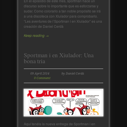
En el episodio de este mes, sportman hace un
discurso sobre lo importante que es esforzarse y
sudar. Como colorario a tan noble propósito se irá
a una discoteca con Xiulador para comprobarlo.
“Les aventures de l’Sportman i en Xiulador” es una
creación de Daniel Cerdà
Keep reading →
Sportman i en Xiulador: Una
bona tria
09 April 2014
by Daniel Cerdà
0 Comment
Aquí tenéis la nueva entrega de Sportman i en