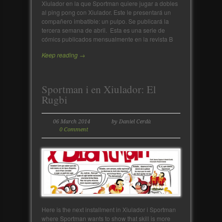
Xiulador en la que Sportman quiere jugar a dobles
al ping pong con Xiulador. Este le presentará un
compañero imbatible: un pulpo. Se publicará la
tercera semana de abril. Esta es una serie de
cómics publicados mensualmente en la revista B
Keep reading →
Sportman i en Xiulador: El
Rugbi
06 March 2014
by Daniel Cerdà
0 Comment
Here is the next installment in Xiulador i Sportman
where Sportman wants to show that skill is more