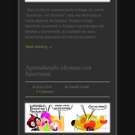
Aquí tenéis la vigesimosexta entrega del cómic
“Sportman i en Xiulador”, esta vez dedicada al
noble deporte del béisbol. Nuestro amigo
Sportman enseñará a Xiulador los entresijos del
béisbol y obviamente, el resultado de esas
enseñanza superará con creces las expect
Keep reading →
Aprendiendo idiomas con
Sportman
26 June 2014
by Daniel Cerdà
0 Comment