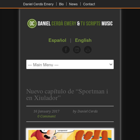
Daniel Cerdà Emery
Bio
News
Contact
Español
|
English
Nuevo capítulo de “Sportman i
en Xiulador”
16 January 2017
by Daniel Cerdà
0 Comment