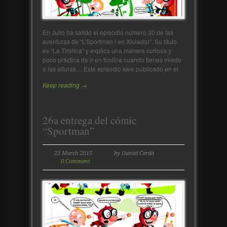
En Julio ha salido el episodio número 30 de las
aventuras de “L’Sportman i en Xiulador”. Su título
es “La Tirolina” y explica una manera curiosa y
poco práctica de ir en tirolina cuando tienes miedo
a las alturas… Este episodio sale publicado en el
Keep reading →
26a entrega del cómic
“Sportman”
23 March 2015
by Daniel Cerdà
0 Comment