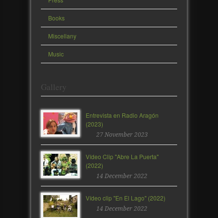
Books
Miscellany
Music
Gallery
Entrevista en Radio Aragón
(2023)
27 November 2023
Vídeo Clip "Abre La Puerta"
(2022)
14 December 2022
Vídeo clip "En El Lago" (2022)
14 December 2022