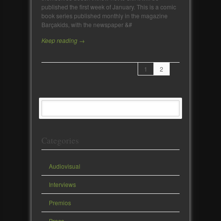
published the first week of January. This is a comic
book series published monthly in the magazine
Barçakids, with the newspaper &#
Keep reading →
1
2
Categories
Audiovisual
Interviews
Premios
Press