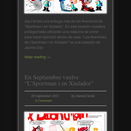
Aquí tenéis una entrega más de las Aventuras de
“Sportman i en Xiulador”. En esta ocasión nuestros
protagonistas utilizarán una máquina de correr
para hacer ejercicio dentro de casa. “Les Aventures
de l’Sportman i en Xiulador” es una creación de
Jaume Cop
Keep reading →
En Septiembre vuelve
“L’Sportman i en Xiulador”
03 September 2015
by Daniel Cerdà
0 Comment