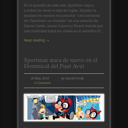
En el episodio de este mes, Sportman viaja a
Londres sin tener ni idea de inglés. Xiulador le
ayudará de manera muy peculiar. “Les aventures
de l’Sportman i en Xiulador” es una creación de
Daniel Cerdà, Jaume Copons y Ricard Aranda que
sale publicada todos los meses en el periódico El
Keep reading →
Sportman ataca de nuevo en el
Dominical del Punt Avui
20 May 2014
by Daniel Cerdà
0 Comment