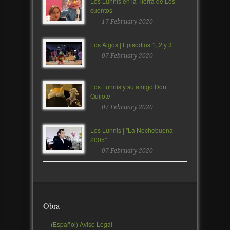
Los Lunnis en la Tierra de Los
cuentos
17 February 2020
Los Algos | Episodios 1, 2 y 3
07 February 2020
Los Lunnis y su amigo Don
Quijote
07 February 2020
Los Lunnis | "La Nochebuena
2005"
07 February 2020
Obra
(Español) Aviso Legal