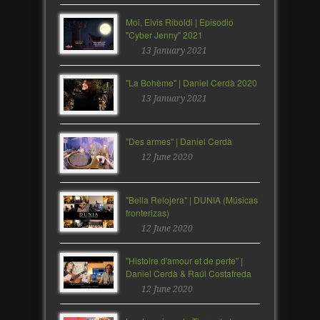
Moi, Elvis Riboldi | Episodio
"Cyber Jenny" 2021
13 January 2021
"La Bohème" | Daniel Cerdà 2020
13 January 2021
"Des armes" | Daniel Cerdà
12 June 2020
"Bella Relojera" | DUNIA (Músicas
fronterizas)
12 June 2020
"Histoire d'amour et de perte" |
Daniel Cerdà & Raúl Costafreda
12 June 2020