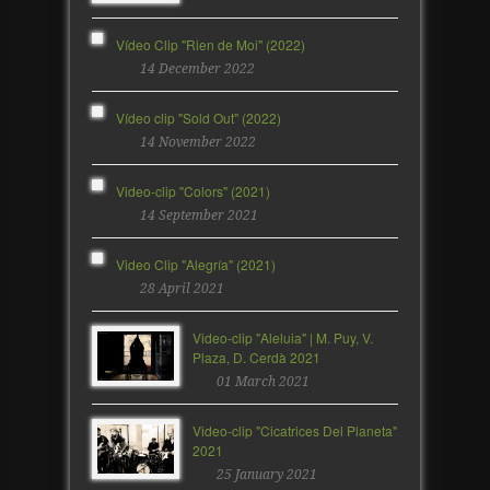
Vídeo Clip "Rien de Moi" (2022)
14 December 2022
Vídeo clip "Sold Out" (2022)
14 November 2022
Video-clip "Colors" (2021)
14 September 2021
Video Clip "Alegría" (2021)
28 April 2021
Video-clip "Aleluia" | M. Puy, V.
Plaza, D. Cerdà 2021
01 March 2021
Video-clip "Cicatrices Del Planeta"
2021
25 January 2021