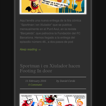
Aquí tenéis una nueva entrega de la tira cómica
“Sportman i en Xiulador” que se publica
mensualmente en el Punt Avui, en la revista
“Barçakids”, que patrocina la Fundación del FC
Barcelona. Hemos llegado a la entrega del
episodio número 46., a dos pasos de pod
Keep reading →
Sportman i en Xiulador hacen
Footing In door
11 February 2016
by Daniel Cerdà
0 Comment