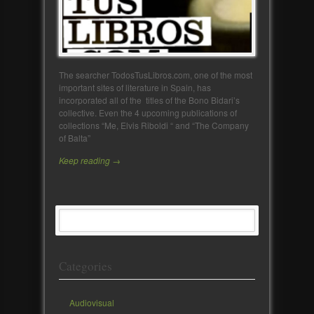
The searcher TodosTusLibros.com, one of the most
important sites of literature in Spain, has
incorporated all of the titles of the Bono Bidari’s
collective. Even the 4 upcoming publications of
collections “Me, Elvis Riboldi “ and “The Company
of Balta”
Keep reading →
Categories
Audiovisual