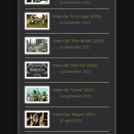
14 December 2022
Vídeo clip "En El Lago" (2022)
14 December 2022
Vídeo Clip "Rien de Moi" (2022)
14 December 2022
Vídeo clip "Sold Out" (2022)
14 November 2022
Video-clip "Colors" (2021)
14 September 2021
Video Clip "Alegría" (2021)
28 April 2021