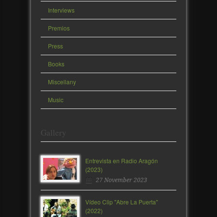
Interviews
Premios
Press
Books
Miscellany
Music
Gallery
Entrevista en Radio Aragón
(2023)
27 November 2023
Vídeo Clip "Abre La Puerta"
(2022)