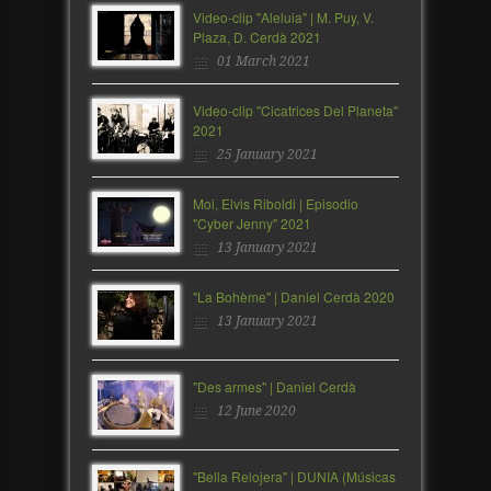
Video-clip "Aleluia" | M. Puy, V.
Plaza, D. Cerdà 2021
01 March 2021
Video-clip "Cicatrices Del Planeta"
2021
25 January 2021
Moi, Elvis Riboldi | Episodio
"Cyber Jenny" 2021
13 January 2021
"La Bohème" | Daniel Cerdà 2020
13 January 2021
"Des armes" | Daniel Cerdà
12 June 2020
"Bella Relojera" | DUNIA (Músicas