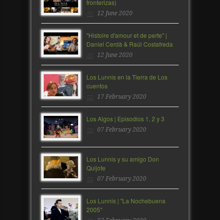
fronterizas)
12 June 2020
"Histoire d'amour et de perte" |
Daniel Cerdà & Raúl Costafreda
12 June 2020
Los Lunnis en la Tierra de Los
cuentos
17 February 2020
Los Algos | Episodios 1, 2 y 3
07 February 2020
Los Lunnis y su amigo Don
Quijote
07 February 2020
Los Lunnis | "La Nochebuena
2005"