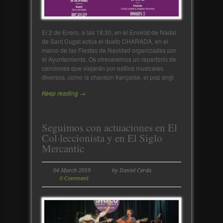
El 2 de Enero, a las 18:30, en el Envelat de Nadal
de Sant Cugat actua el dueto CHARADA, en el
marco de las Fiestas de Navidad organizadas por
el Ayuntamiento. Os ofreceremos un repertorio de
canciones que viajarán por estilos musicales
diversos, como la chanson française, el pop angl
Keep reading →
Seguimos con actuaciones en El
Col·leccionista y en El Siglo
Mercantic
04 March 2019
by Daniel Cerdà
0 Comment