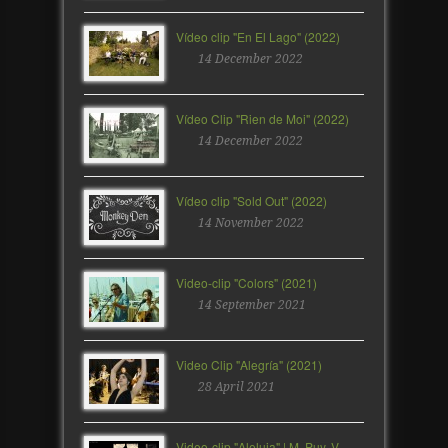
Vídeo clip "En El Lago" (2022)
14 December 2022
Vídeo Clip "Rien de Moi" (2022)
14 December 2022
Vídeo clip "Sold Out" (2022)
14 November 2022
Video-clip "Colors" (2021)
14 September 2021
Video Clip "Alegría" (2021)
28 April 2021
Video-clip "Aleluia" | M. Puy, V.