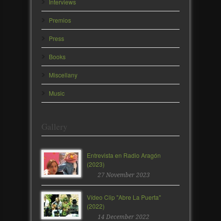
Interviews
Premios
Press
Books
Miscellany
Music
Gallery
Entrevista en Radio Aragón
(2023)
27 November 2023
Vídeo Clip "Abre La Puerta"
(2022)
14 December 2022