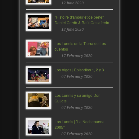
12 June 2020
"Histoire d'amour et de perte" |
Daniel Cerdà & Raúl Costafreda
12 June 2020
Los Lunnis en la Tierra de Los
cuentos
17 February 2020
Los Algos | Episodios 1, 2 y 3
07 February 2020
Los Lunnis y su amigo Don
Quijote
07 February 2020
Los Lunnis | "La Nochebuena
2005"
07 February 2020