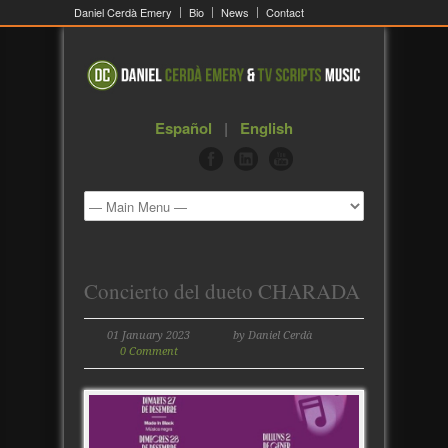
Daniel Cerdà Emery
Bio
News
Contact
Español
|
English
Concierto del dueto CHARADA
01 January 2023
by Daniel Cerdà
0 Comment