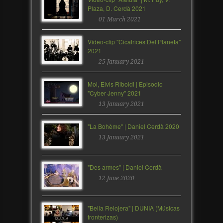
Plaza, D. Cerdà 2021
01 March 2021
Video-clip "Cicatrices Del Planeta"
2021
25 January 2021
Moi, Elvis Riboldi | Episodio
"Cyber Jenny" 2021
13 January 2021
"La Bohème" | Daniel Cerdà 2020
13 January 2021
"Des armes" | Daniel Cerdà
12 June 2020
"Bella Relojera" | DUNIA (Músicas
fronterizas)