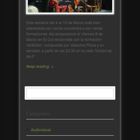
Esta semana del 4 al 10 de Marzo está bien
aderezada con varios conciertos y con varias
formaciones. Así empezamos el Viernes 8 de
Marzo en El Col·leccionista con la formación
Val&Dani compuesta por Valquiria Plaza y un
servidor, a partir de las 22:30 en la calle Torrent de
les F
Keep reading →
Categories
Audiovisual