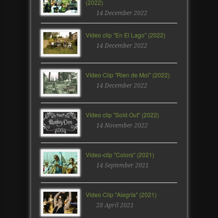
(2022)
14 December 2022
Vídeo clip "En El Lago" (2022)
14 December 2022
Vídeo Clip "Rien de Moi" (2022)
14 December 2022
Vídeo clip "Sold Out" (2022)
14 November 2022
Video-clip "Colors" (2021)
14 September 2021
Video Clip "Alegría" (2021)
28 April 2021