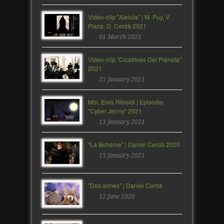
Video-clip "Aleluia" | M. Puy, V.
Plaza, D. Cerdà 2021
01 March 2021
Video-clip "Cicatrices Del Planeta"
2021
25 January 2021
Moi, Elvis Riboldi | Episodio
"Cyber Jenny" 2021
13 January 2021
"La Bohème" | Daniel Cerdà 2020
13 January 2021
"Des armes" | Daniel Cerdà
12 June 2020