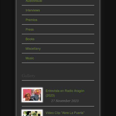
Audiovisual
Interviews
Premios
Press
Books
Miscellany
Music
Gallery
Entrevista en Radio Aragón
(2023)
27 November 2023
Vídeo Clip "Abre La Puerta"