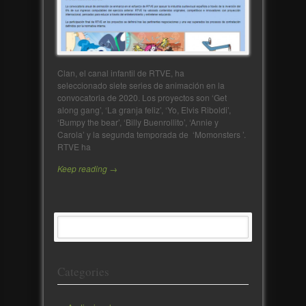
Clan, el canal infantil de RTVE, ha
seleccionado siete series de animación en la
convocatoria de 2020. Los proyectos son ‘Get
along gang’, ‘La granja feliz’, ‘Yo, Elvis Riboldi’,
‘Bumpy the bear’, ‘Billy Buenrollito’, ‘Annie y
Carola’ y la segunda temporada de ‘Momonsters ’.
RTVE ha
Keep reading →
Categories