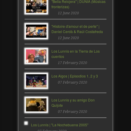
"Bella Relojera" | DUNIA (Músicas
fronterizas)
12 June 2020
"Histoire d'amour et de perte" |
Daniel Cerdà & Raúl Costafreda
12 June 2020
Los Lunnis en la Tierra de Los
cuentos
17 February 2020
Los Algos | Episodios 1, 2 y 3
07 February 2020
Los Lunnis y su amigo Don
Quijote
07 February 2020
Los Lunnis | "La Nochebuena 2005"