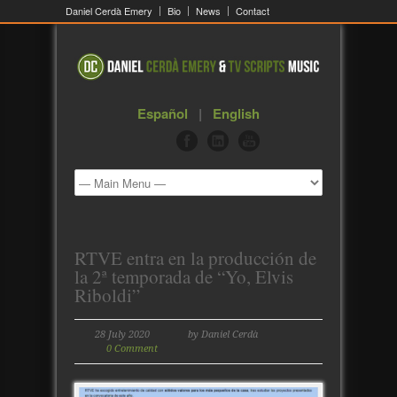
Daniel Cerdà Emery
Bio
News
Contact
Español
|
English
RTVE entra en la producción de
la 2ª temporada de “Yo, Elvis
Riboldi”
28 July 2020
by Daniel Cerdà
0 Comment