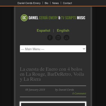
Daniel Cerdà Emery
Bio
News
Contact
Español
|
English
La cuesta de Enero con 4 bolos
en La Rouge, BarDeRetro, Voila
y La Riera
08 January 2019
by Daniel Cerdà
0 Comment