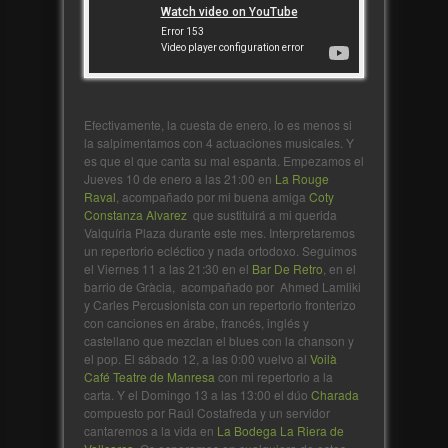
Efectivamente, la cuesta de enero, lo es menos si
la salpimentamos con 4 actuaciones musicales. Y
es que el que canta su mal espanta. Empezamos el
Jueves 10 de enero a las 21:00 en
La Rouge
Raval
, acompañado por mi buena amiga
Coty
Constanza Alvarez
que sustituirá a mi querida
Valquíria Plaza durante este mes. Interpretaremos
un repertorio ecléctico y nada ortodoxo. Seguimos
el Viernes 11 a las 21:30 en el
Bar De Retro
, en el
barrio de Gràcia, acompañado por Ahmed Lamliki
y Carles Percusionista con un repertorio fronterizo
con canciones en árabe, francés, inglés y
castellano que mezclan el blues con la chanson y
el pop. El sábado 12, a las 0:00 vuelvo al
Voilà
Café Teatre de Manresa
con mi repertorio a la
carta. Y el Domingo 13 a las 13:00 el dúo
Charada
compuesto por Raúl Costafreda y un servidor
cantaremos a la vida en
La Bodega La Riera de