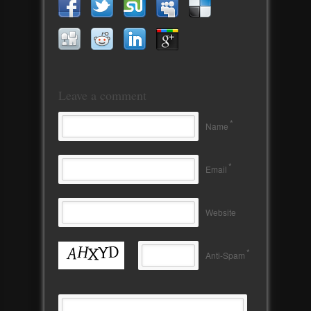
Leave a comment
*
Name
*
Email
Website
*
Anti-Spam