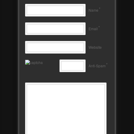
*
Name
*
Email
Website
*
Anti-Spam