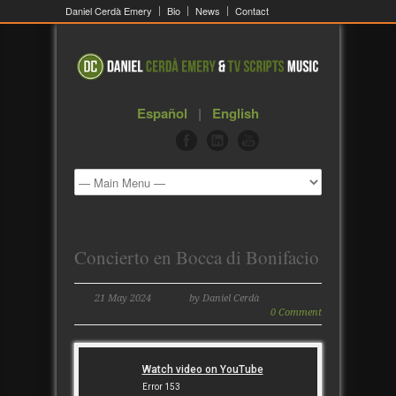
Daniel Cerdà Emery
Bio
News
Contact
Español
|
English
Concierto en Bocca di Bonifacio
21 May 2024
by Daniel Cerdà
0 Comment