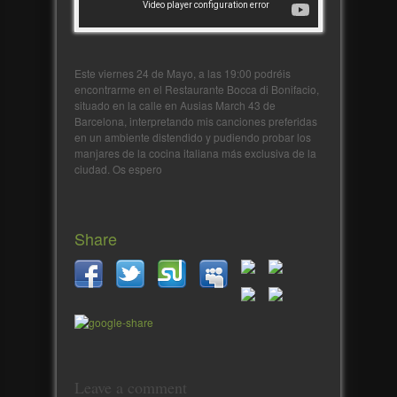
Este viernes 24 de Mayo, a las 19:00 podréis
encontrarme en el Restaurante Bocca di Bonifacio,
situado en la calle en Ausias March 43 de
Barcelona, interpretando mis canciones preferidas
en un ambiente distendido y pudiendo probar los
manjares de la cocina italiana más exclusiva de la
ciudad. Os espero
Share
Leave a comment