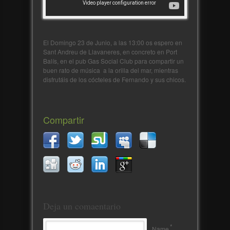
El Domingo 23 de Junio, a las 13:00 os espero en
Sant Andreu de Llavaneres, en concreto en Port
Balís, en el pub Gas Social Club para compartir un
buen rato de música a la orilla del mar, mientras
disfrutáis de los cócteles de Fernando y sus chicos.
Compartir
Deja un comaentario
*
Name