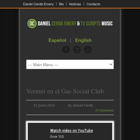
Daniel Cerdà Emery
Bio
Noticias
Contacto
Español
|
English
Vermut en el Gas Social Club
21 junio 2024
by Daniel Cerdà
0 Comment