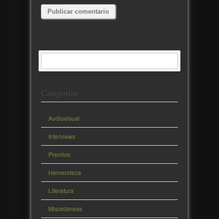
Categorías
Audiovisual
Interviews
Premios
Hemeroteca
Literatura
Misceláneas