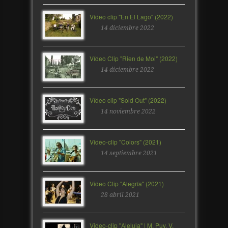
Vídeo clip "En El Lago" (2022)
14 diciembre 2022
Vídeo Clip "Rien de Moi" (2022)
14 diciembre 2022
Vídeo clip "Sold Out" (2022)
14 noviembre 2022
Video-clip "Colors" (2021)
14 septiembre 2021
Video Clip "Alegría" (2021)
28 abril 2021
Video-clip "Aleluia" | M. Puy, V.