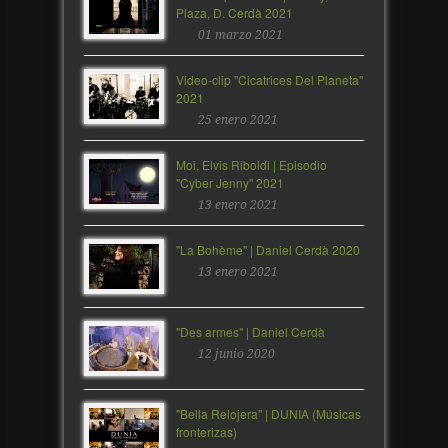
Plaza, D. Cerdà 2021
01 marzo 2021
Video-clip "Cicatrices Del Planeta"
2021
25 enero 2021
Moi, Elvis Riboldi | Episodio
"Cyber Jenny" 2021
13 enero 2021
"La Bohème" | Daniel Cerdà 2020
13 enero 2021
"Des armes" | Daniel Cerdà
12 junio 2020
"Bella Relojera" | DUNIA (Músicas
fronterizas)