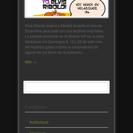
Elvis Riboldi viajará a Madrid durante el mes de
Diciembre para estar con sus lectores más fieles.
Lo podréis encontrar en la librería VIP de la calle
Velázquez los Domingos 8, 15 y 22 de este mes.
Allí repartirá gafas a todos lo compradores de
alguno de los libros de la colección.
Más →
Categorías
Audiovisual
Interviews