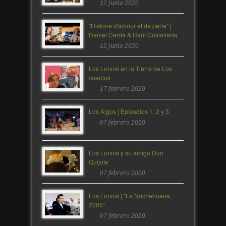
12 junio 2020
"Histoire d'amour et de perte" |
Daniel Cerdà & Raúl Costafreda
12 junio 2020
Los Lunnis en la Tierra de Los
cuentos
17 febrero 2020
Los Algos | Episodios 1, 2 y 3
07 febrero 2020
Los Lunnis y su amigo Don
Quijote
07 febrero 2020
Los Lunnis | "La Nochebuena
2005"
07 febrero 2020