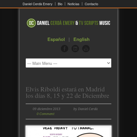
Daniel Cerdà Emery
Bio
Noticias
Contacto
Español
|
English
Elvis Riboldi estará en Madrid
los días 8, 15 y 22 de Diciembre
09 diciembre 2013
by Daniel Cerdà
0 Comment