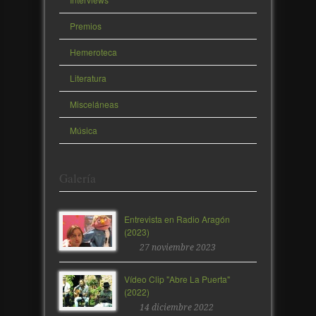
Premios
Hemeroteca
Literatura
Misceláneas
Música
Galería
Entrevista en Radio Aragón
(2023)
27 noviembre 2023
Vídeo Clip "Abre La Puerta"
(2022)
14 diciembre 2022