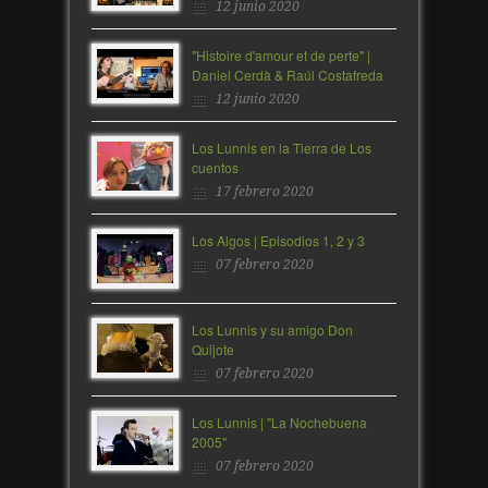
12 junio 2020
"Histoire d'amour et de perte" |
Daniel Cerdà & Raúl Costafreda
12 junio 2020
Los Lunnis en la Tierra de Los
cuentos
17 febrero 2020
Los Algos | Episodios 1, 2 y 3
07 febrero 2020
Los Lunnis y su amigo Don
Quijote
07 febrero 2020
Los Lunnis | "La Nochebuena
2005"
07 febrero 2020