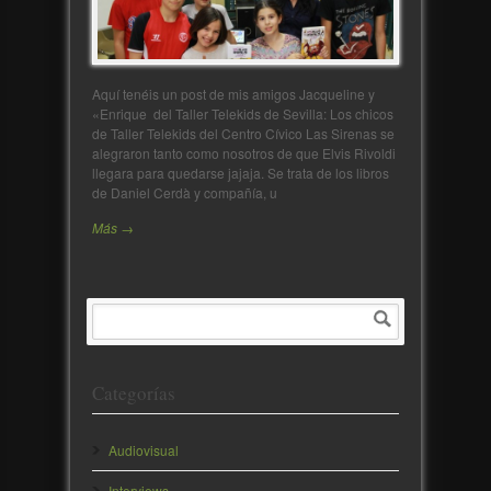
Aquí tenéis un post de mis amigos Jacqueline y
«Enrique del Taller Telekids de Sevilla: Los chicos
de Taller Telekids del Centro Cívico Las Sirenas se
alegraron tanto como nosotros de que Elvis Rivoldi
llegara para quedarse jajaja. Se trata de los libros
de Daniel Cerdà y compañía, u
Más →
Categorías
Audiovisual
Interviews