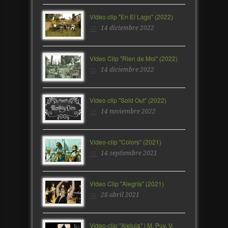
Vídeo clip "En El Lago" (2022)
14 diciembre 2022
Vídeo Clip "Rien de Moi" (2022)
14 diciembre 2022
Vídeo clip "Sold Out" (2022)
14 noviembre 2022
Video-clip "Colors" (2021)
14 septiembre 2021
Video Clip "Alegría" (2021)
28 abril 2021
Video-clip "Aleluia" | M. Puy, V.