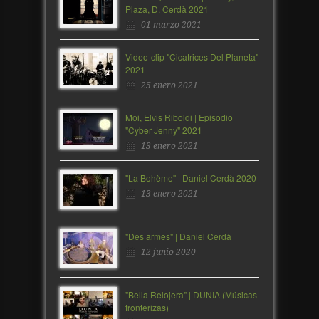
Plaza, D. Cerdà 2021
01 marzo 2021
Video-clip "Cicatrices Del Planeta"
2021
25 enero 2021
Moi, Elvis Riboldi | Episodio
"Cyber Jenny" 2021
13 enero 2021
"La Bohème" | Daniel Cerdà 2020
13 enero 2021
"Des armes" | Daniel Cerdà
12 junio 2020
"Bella Relojera" | DUNIA (Músicas
fronterizas)