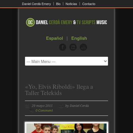
Daniel Cerdà Emery
Bio
Noticias
Contacto
Español
|
English
«Yo, Elvis Riboldi» llega a
Taller Telekids
29 mayo 2015
by Daniel Cerdà
0 Comment