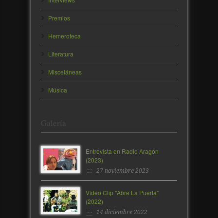
Premios
Hemeroteca
Literatura
Misceláneas
Música
Galería
Entrevista en Radio Aragón
(2023)
27 noviembre 2023
Vídeo Clip "Abre La Puerta"
(2022)
14 diciembre 2022