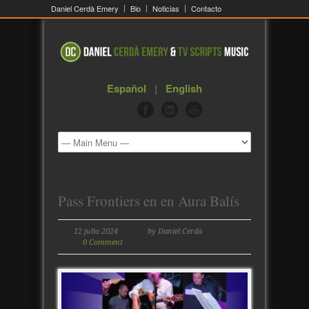
Daniel Cerdà Emery
Bio
Noticias
Contacto
Español
|
English
Pass Frontiers en en Aura Balís
12 julio 2024
by Daniel Cerdà
0 Comment