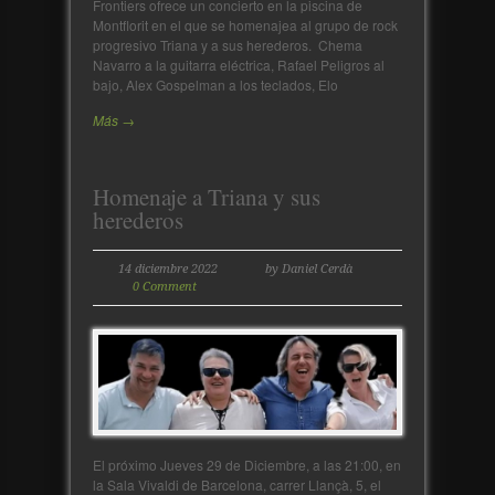
Frontiers ofrece un concierto en la piscina de
Montflorit en el que se homenajea al grupo de rock
progresivo Triana y a sus herederos. Chema
Navarro a la guitarra eléctrica, Rafael Peligros al
bajo, Alex Gospelman a los teclados, Elo
Más →
Homenaje a Triana y sus
herederos
14 diciembre 2022
by Daniel Cerdà
0 Comment
El próximo Jueves 29 de Diciembre, a las 21:00, en
la Sala Vivaldi de Barcelona, carrer Llançà, 5, el