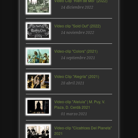
Vídeo Clip "Rien de Moi" (2022)
14 diciembre 2022
Vídeo clip "Sold Out" (2022)
14 noviembre 2022
Video-clip "Colors" (2021)
14 septiembre 2021
Video Clip "Alegría" (2021)
28 abril 2021
Video-clip "Aleluia" | M. Puy, V.
Plaza, D. Cerdà 2021
01 marzo 2021
Video-clip "Cicatrices Del Planeta"
2021