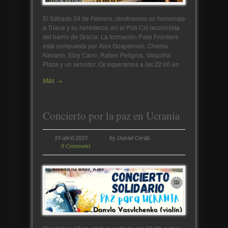
El Sábado 24 de Febrero, rendiremos un homenaje
a Triana y su herederos, en el Pub Col·leccionista
del barrio de Gracia. La formación Pass Frontiers
está compuesta por Alex Gospelman, Chema
Navarro, Eloy Cano, Rafael Peligros, Valquíria
Plaza y un servidor. Os esperamos a las 22:00 en
Más →
Concierto por la paz en Ucrania
10 abril 2023
by Daniel Cerdà
0 Comment