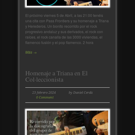
El próximo viernes 5 de Abril, a las 21:00 tenéis
una cita con Pass Frontiers y su homenaje a Triana
y Herederos. Un bonito recorrido por el rock
progresivo andaluz y sus derivados, el rock con
raíces, el rock canalla de las 3000 viviendas, el
flamenco fusión y el pop flamenco. 2 hora
Más →
Homenaje a Triana en El
Col·leccionista
23 febrero 2024
by Daniel Cerdà
0 Comment