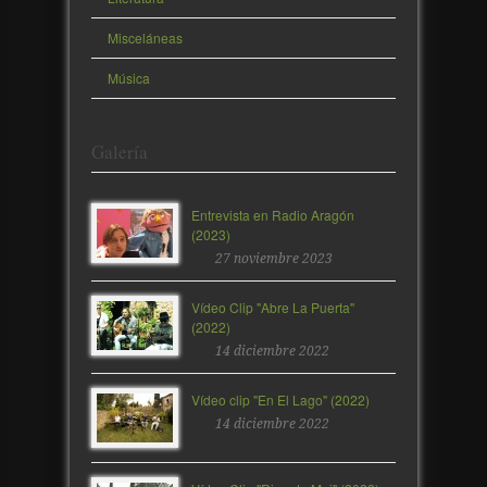
Misceláneas
Música
Galería
Entrevista en Radio Aragón
(2023)
27 noviembre 2023
Vídeo Clip "Abre La Puerta"
(2022)
14 diciembre 2022
Vídeo clip "En El Lago" (2022)
14 diciembre 2022