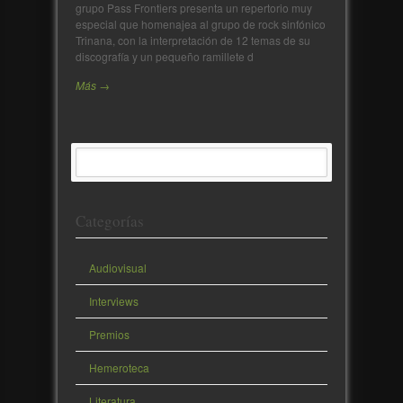
grupo Pass Frontiers presenta un repertorio muy
especial que homenajea al grupo de rock sinfónico
Trinana, con la interpretación de 12 temas de su
discografía y un pequeño ramillete d
Más →
Categorías
Audiovisual
Interviews
Premios
Hemeroteca
Literatura