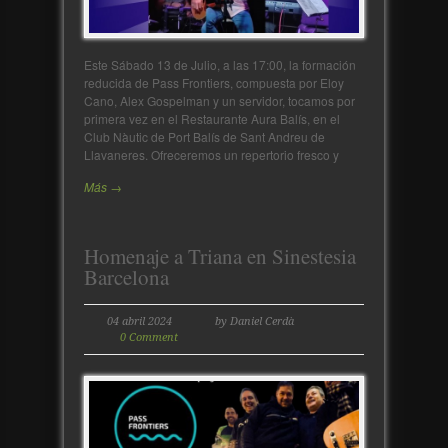
Este Sábado 13 de Julio, a las 17:00, la formación
reducida de Pass Frontiers, compuesta por Eloy
Cano, Alex Gospelman y un servidor, tocamos por
primera vez en el Restaurante Aura Balís, en el
Club Nàutic de Port Balís de Sant Andreu de
Llavaneres. Ofreceremos un repertorio fresco y
Más →
Homenaje a Triana en Sinestesia
Barcelona
04 abril 2024
by Daniel Cerdà
0 Comment