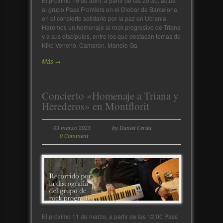
El próximo 19 de abril, a partir de las 20:30, actua
al grupo Pass Frontiers en el Diobar de Barcelona,
en el concierto solidario por la paz en Ucrania.
Haremos un homenaje al rock progresivo de Triana
y a sus discípulos, entre los que destacan temas de
Kiko Veneno, Camaron, Manolo Ga
Más →
Concierto «Homenaje a Triana y
Herederos» en Montflorit
09 marzo 2023
by Daniel Cerdà
0 Comment
El próximo 11 de marzo, a partir de las 12:00 Pass