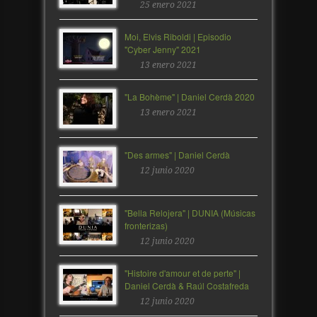
25 enero 2021
Moi, Elvis Riboldi | Episodio
"Cyber Jenny" 2021
13 enero 2021
"La Bohème" | Daniel Cerdà 2020
13 enero 2021
"Des armes" | Daniel Cerdà
12 junio 2020
"Bella Relojera" | DUNIA (Músicas
fronterizas)
12 junio 2020
"Histoire d'amour et de perte" |
Daniel Cerdà & Raúl Costafreda
12 junio 2020