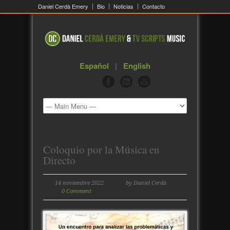
Daniel Cerdà Emery
Bio
Noticias
Contacto
Español
|
English
Coloquio por la Música en
Directo
14 noviembre 2022
by Daniel Cerdà
0 Comment