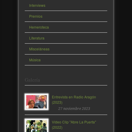
Interviews
Premios
Hemeroteca
Literatura
Misceláneas
Música
Galería
Entrevista en Radio Aragón
(2023)
27 noviembre 2023
Vídeo Clip "Abre La Puerta"
(2022)