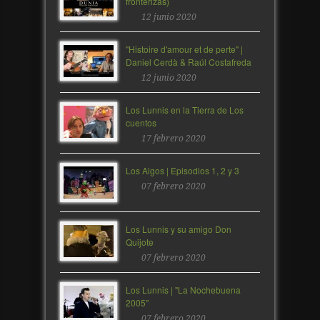
fronterizas)
12 junio 2020
"Histoire d'amour et de perte" |
Daniel Cerdà & Raúl Costafreda
12 junio 2020
Los Lunnis en la Tierra de Los
cuentos
17 febrero 2020
Los Algos | Episodios 1, 2 y 3
07 febrero 2020
Los Lunnis y su amigo Don
Quijote
07 febrero 2020
Los Lunnis | "La Nochebuena
2005"
07 febrero 2020