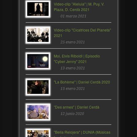
Video-clip "Aleluia" | M. Puy, V.
Plaza, D. Cerdà 2021
01 marzo 2021
Video-clip "Cicatrices Del Planeta"
2021
25 enero 2021
Moi, Elvis Riboldi | Episodio
"Cyber Jenny" 2021
13 enero 2021
"La Bohème" | Daniel Cerdà 2020
13 enero 2021
"Des armes" | Daniel Cerdà
12 junio 2020
"Bella Relojera" | DUNIA (Músicas