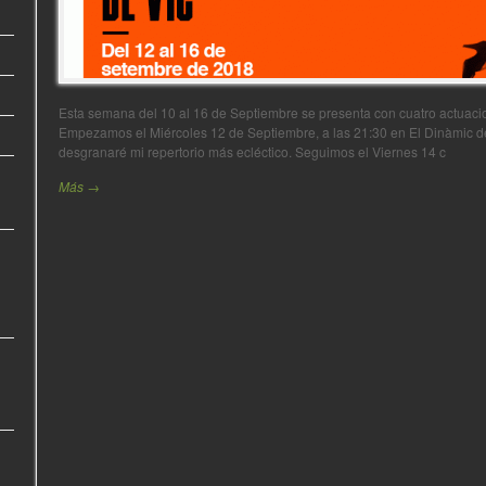
Esta semana del 10 al 16 de Septiembre se presenta con cuatro actuacio
Empezamos el Miércoles 12 de Septiembre, a las 21:30 en El Dinàmic d
desgranaré mi repertorio más ecléctico. Seguimos el Viernes 14 c
Más →