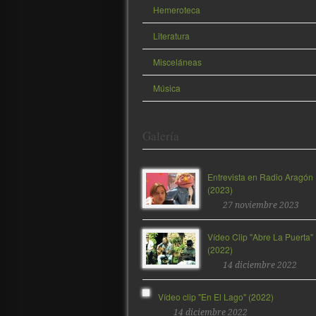
Hemeroteca
Literatura
Misceláneas
Música
Galería
Entrevista en Radio Aragón
(2023)
27 noviembre 2023
Vídeo Clip "Abre La Puerta"
(2022)
14 diciembre 2022
Vídeo clip "En El Lago" (2022)
14 diciembre 2022