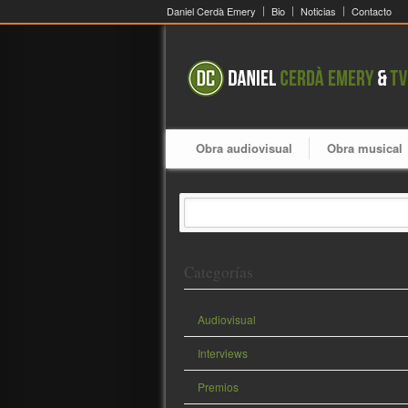
Daniel Cerdà Emery
Bio
Noticias
Contacto
Obra audiovisual
Obra musical
Categorías
Audiovisual
Interviews
Premios