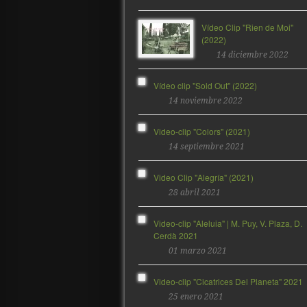
Vídeo Clip "Rien de Moi"
(2022)
14 diciembre 2022
Vídeo clip "Sold Out" (2022)
14 noviembre 2022
Video-clip "Colors" (2021)
14 septiembre 2021
Video Clip "Alegría" (2021)
28 abril 2021
Video-clip "Aleluia" | M. Puy, V. Plaza, D.
Cerdà 2021
01 marzo 2021
Video-clip "Cicatrices Del Planeta" 2021
25 enero 2021