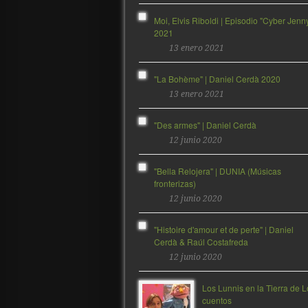
Moi, Elvis Riboldi | Episodio "Cyber Jenn
2021
13 enero 2021
"La Bohème" | Daniel Cerdà 2020
13 enero 2021
"Des armes" | Daniel Cerdà
12 junio 2020
"Bella Relojera" | DUNIA (Músicas
fronterizas)
12 junio 2020
"Histoire d'amour et de perte" | Daniel
Cerdà & Raúl Costafreda
12 junio 2020
Los Lunnis en la Tierra de L
cuentos