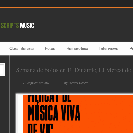
Obra literaria
Fotos
Hemeroteca
Interviews
P
Semana de bolos en El Dinàmic, El Mercat de 
10 septiembre 2018
by Daniel Cerdà