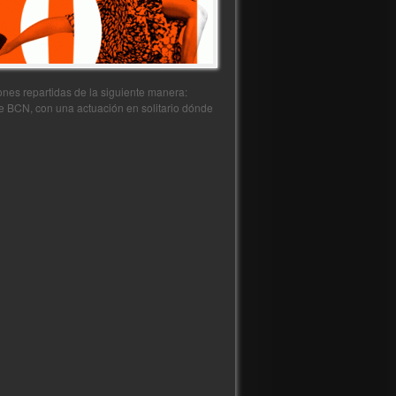
nes repartidas de la siguiente manera:
e BCN, con una actuación en solitario dónde