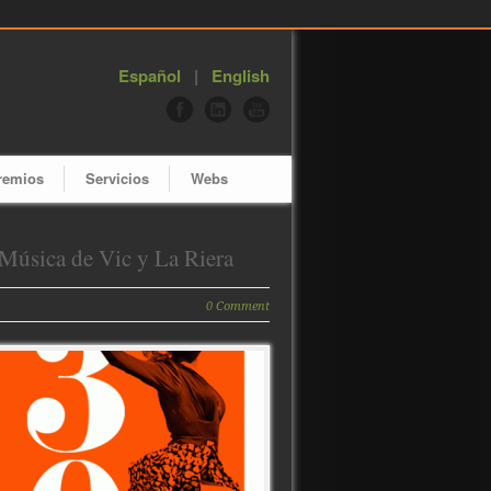
Español
|
English
remios
Servicios
Webs
Música de Vic y La Riera
0 Comment