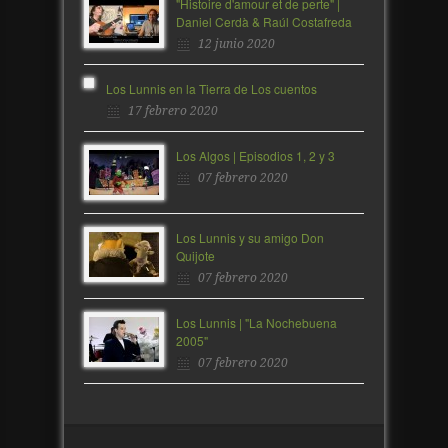
"Histoire d'amour et de perte" |
Daniel Cerdà & Raúl Costafreda
12 junio 2020
Los Lunnis en la Tierra de Los cuentos
17 febrero 2020
Los Algos | Episodios 1, 2 y 3
07 febrero 2020
Los Lunnis y su amigo Don
Quijote
07 febrero 2020
Los Lunnis | "La Nochebuena
2005"
07 febrero 2020