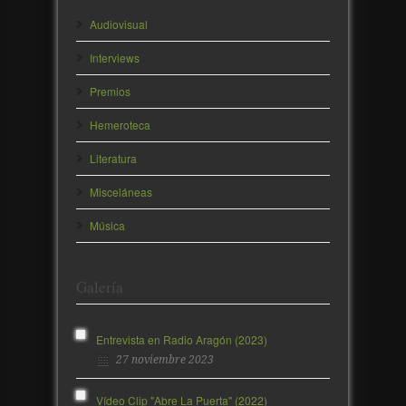
Audiovisual
Interviews
Premios
Hemeroteca
Literatura
Misceláneas
Música
Galería
Entrevista en Radio Aragón (2023)
27 noviembre 2023
Vídeo Clip "Abre La Puerta" (2022)