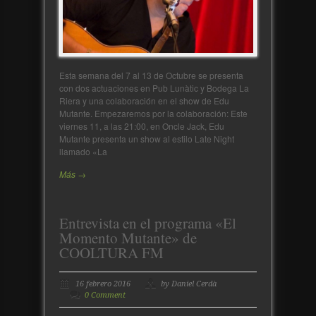
Esta semana del 7 al 13 de Octubre se presenta
con dos actuaciones en Pub Lunàtic y Bodega La
Riera y una colaboración en el show de Edu
Mutante. Empezaremos por la colaboración: Este
viernes 11, a las 21:00, en Oncle Jack, Edu
Mutante presenta un show al estilo Late Night
llamado «La
Más →
Entrevista en el programa «El
Momento Mutante» de
COOLTURA FM
16 febrero 2016
by Daniel Cerdà
0 Comment