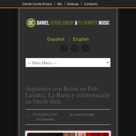
Daniel Cerdà Emery
Bio
Noticias
Contacto
Español
|
English
Seguimos con Bolos en Pub
Lunàtic, La Riera y colaboración
en Oncle Jack
10 octubre 2019
by Daniel Cerdà
0 Comment