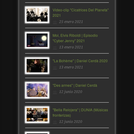
Video-clip "Cicatrices Del Planeta"
2021
25 enero 2021
Moi, Elvis Riboldi | Episodio
"Cyber Jenny" 2021
13 enero 2021
"La Bohème" | Daniel Cerdà 2020
13 enero 2021
"Des armes" | Daniel Cerdà
12 junio 2020
"Bella Relojera" | DUNIA (Músicas
fronterizas)
12 junio 2020