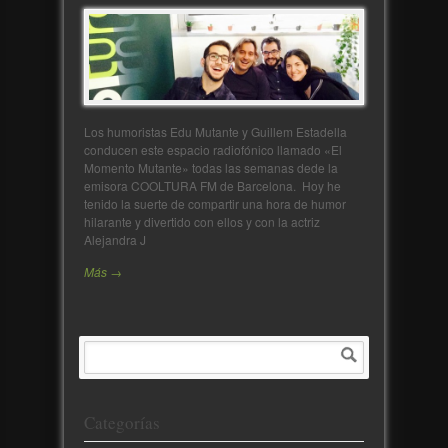
Los humoristas Edu Mutante y Guillem Estadella
conducen este espacio radiofónico llamado «El
Momento Mutante» todas las semanas dede la
emisora COOLTURA FM de Barcelona. Hoy he
tenido la suerte de compartir una hora de humor
hilarante y divertido con ellos y con la actriz
Alejandra J
Más →
Categorías