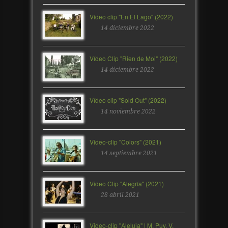
Vídeo clip "En El Lago" (2022)
14 diciembre 2022
Vídeo Clip "Rien de Moi" (2022)
14 diciembre 2022
Vídeo clip "Sold Out" (2022)
14 noviembre 2022
Video-clip "Colors" (2021)
14 septiembre 2021
Video Clip "Alegría" (2021)
28 abril 2021
Video-clip "Aleluia" | M. Puy, V.