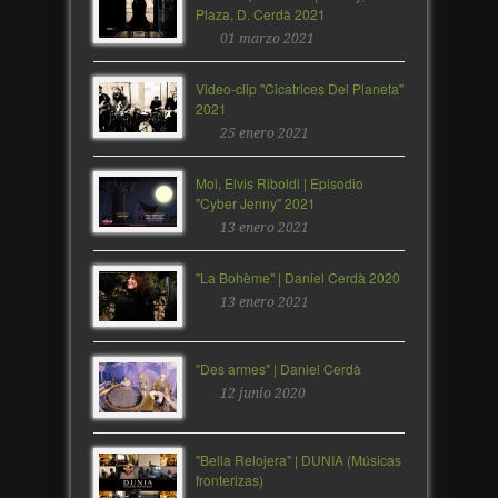
Plaza, D. Cerdà 2021
01 marzo 2021
Video-clip "Cicatrices Del Planeta"
2021
25 enero 2021
Moi, Elvis Riboldi | Episodio
"Cyber Jenny" 2021
13 enero 2021
"La Bohème" | Daniel Cerdà 2020
13 enero 2021
"Des armes" | Daniel Cerdà
12 junio 2020
"Bella Relojera" | DUNIA (Músicas
fronterizas)