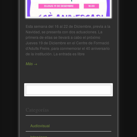
Esta semana del 16 al 22 de Diciembre, previa a la
Navidad, se presenta con dos actuaciones. La
primera de ellas se llevará a cabo el próximo
Jueves 19 de Diciembre en el Centre de Formació
d’Adults Freire, para conmemorar el 40 aniversario
de la institución. La entrada es libre
Más →
Categorías
Audiovisual
Interviews