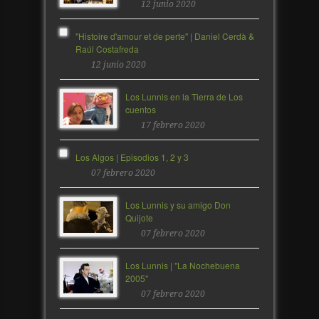
12 junio 2020
"Histoire d'amour et de perte" | Daniel Cerdà &
Raúl Costafreda
12 junio 2020
Los Lunnis en la Tierra de Los
cuentos
17 febrero 2020
Los Algos | Episodios 1, 2 y 3
07 febrero 2020
Los Lunnis y su amigo Don
Quijote
07 febrero 2020
Los Lunnis | "La Nochebuena
2005"
07 febrero 2020