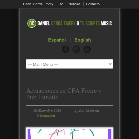
Daniel Cerdà Emery
Bio
Noticias
Contacto
Español
|
English
Actuaciones en CFA Freire y
Pub Lunàtic
16 diciembre 2019
by Daniel Cerdà
0 Comment