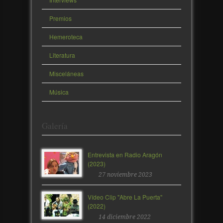
Premios
Hemeroteca
Literatura
Misceláneas
Música
Galería
Entrevista en Radio Aragón
(2023)
27 noviembre 2023
Vídeo Clip "Abre La Puerta"
(2022)
14 diciembre 2022