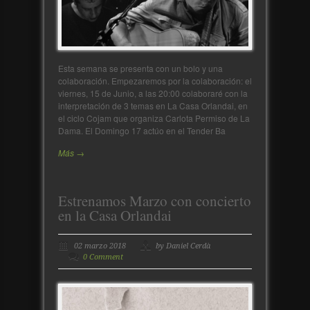
Esta semana se presenta con un bolo y una
colaboración. Empezaremos por la colaboración: el
viernes, 15 de Junio, a las 20:00 colaboraré con la
interpretación de 3 temas en La Casa Orlandai, en
el ciclo Cojam que organiza Carlota Permiso de La
Dama. El Domingo 17 actúo en el Tender Ba
Más →
Estrenamos Marzo con concierto
en la Casa Orlandai
02 marzo 2018
by Daniel Cerdà
0 Comment