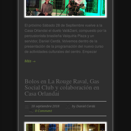
El próximo Sábado 28 de Septiembre vuelve a la
Casa Orlandai el dueto Val&Dani, compuesto por la
percusionista brasileña Valquíria Plaza y un
servidor, Daniel Cerdà. Volvemos dentro de la
presentación de la programación del nuevo curso
de actividades culturales del centro. Empezar
Más →
Bolos en La Rouge Raval, Gas
Social Club y colaboración en
Casa Orlandai
18 septiembre 2018
by Daniel Cerdà
0 Comment