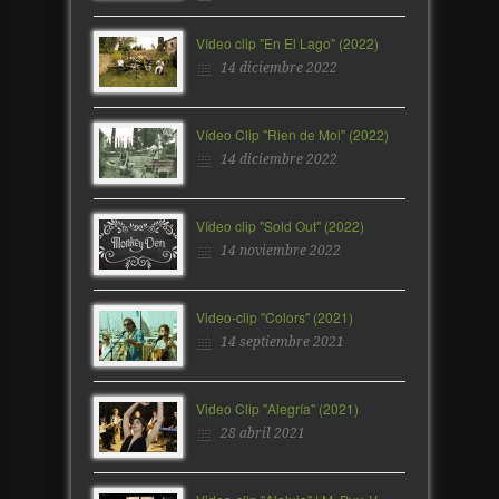
Vídeo clip "En El Lago" (2022)
14 diciembre 2022
Vídeo Clip "Rien de Moi" (2022)
14 diciembre 2022
Vídeo clip "Sold Out" (2022)
14 noviembre 2022
Video-clip "Colors" (2021)
14 septiembre 2021
Video Clip "Alegría" (2021)
28 abril 2021