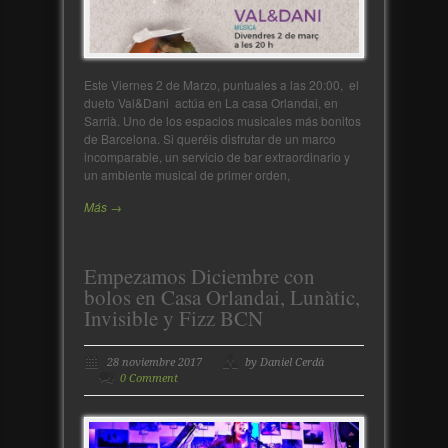
Este Viernes 2 de Marzo, puntuales a las 20:00, el
dueto Val&Dani actúa en La casa Orlandai, en
Sarrià. Uno de los espacios musicales más bonitos
de Barcelona. Si queréis disfrutar de un marco
incomparable, un servicio de bar extraordinario y
un ambiente musical de primer orden,
Más →
Empezamos Diciembre con
bolos en Casa Orlandai, Lunàtic,
Invisible y Fizz BCN
28 noviembre 2017
by Daniel Cerdà
0 Comment