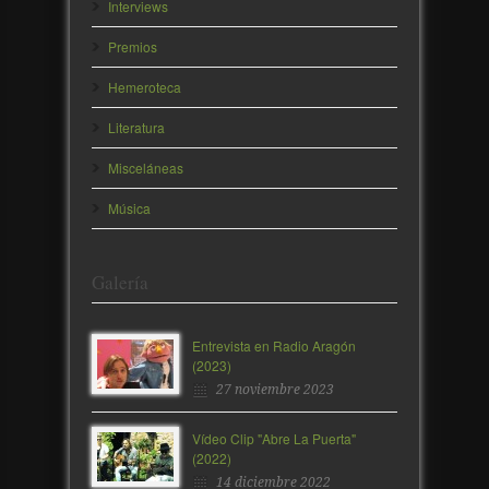
Interviews
Premios
Hemeroteca
Literatura
Misceláneas
Música
Galería
Entrevista en Radio Aragón
(2023)
27 noviembre 2023
Vídeo Clip "Abre La Puerta"
(2022)
14 diciembre 2022