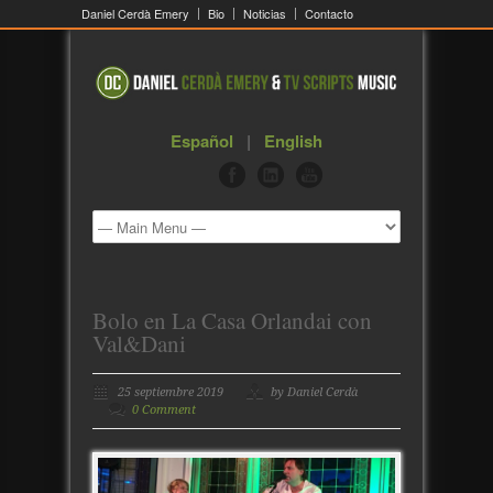
Daniel Cerdà Emery
Bio
Noticias
Contacto
Español
|
English
Bolo en La Casa Orlandai con
Val&Dani
25 septiembre 2019
by Daniel Cerdà
0 Comment