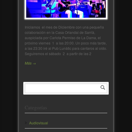
Iniciamos el mes de Diciembre con una pequeña
colaboración en la Casa Orlandai de Sarrià,
auspiciada por Carlota Permiso de La Dama, el
próximo viernes 1 a las 20:00. Un poco más tarde,
a las 23:30 iré al Pub Lunàtic para cantaros al oído.
Seguiremos el sábado 2 a partir de las 2
Más →
Categorías
Audiovisual