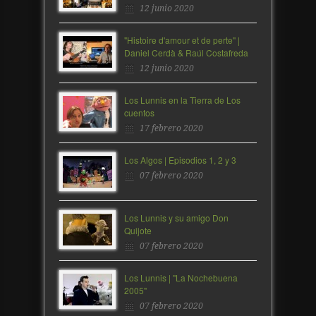
12 junio 2020
"Histoire d'amour et de perte" |
Daniel Cerdà & Raúl Costafreda
12 junio 2020
Los Lunnis en la Tierra de Los
cuentos
17 febrero 2020
Los Algos | Episodios 1, 2 y 3
07 febrero 2020
Los Lunnis y su amigo Don
Quijote
07 febrero 2020
Los Lunnis | "La Nochebuena
2005"
07 febrero 2020