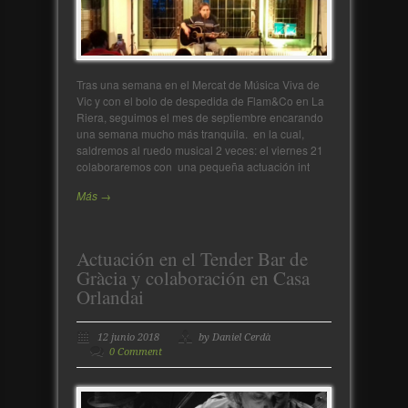
Tras una semana en el Mercat de Música Viva de
Vic y con el bolo de despedida de Flam&Co en La
Riera, seguimos el mes de septiembre encarando
una semana mucho más tranquila. en la cual,
saldremos al ruedo musical 2 veces: el viernes 21
colaboraremos con una pequeña actuación int
Más →
Actuación en el Tender Bar de
Gràcia y colaboración en Casa
Orlandai
12 junio 2018
by Daniel Cerdà
0 Comment