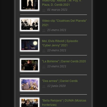
Video-clip "Aleluia" | M. Puy, V.
Plaza, D. Cerdà 2021
01 marzo 2021
Video-clip "Cicatrices Del Planeta"
2021
25 enero 2021
Moi, Elvis Riboldi | Episodio
"Cyber Jenny" 2021
13 enero 2021
"La Bohème" | Daniel Cerdà 2020
13 enero 2021
"Des armes" | Daniel Cerdà
12 junio 2020
"Bella Relojera" | DUNIA (Músicas
fronterizas)