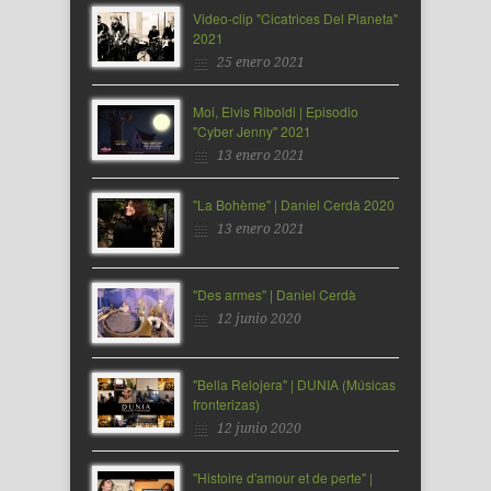
Video-clip "Cicatrices Del Planeta"
2021
25 enero 2021
Moi, Elvis Riboldi | Episodio
"Cyber Jenny" 2021
13 enero 2021
"La Bohème" | Daniel Cerdà 2020
13 enero 2021
"Des armes" | Daniel Cerdà
12 junio 2020
"Bella Relojera" | DUNIA (Músicas
fronterizas)
12 junio 2020
"Histoire d'amour et de perte" |