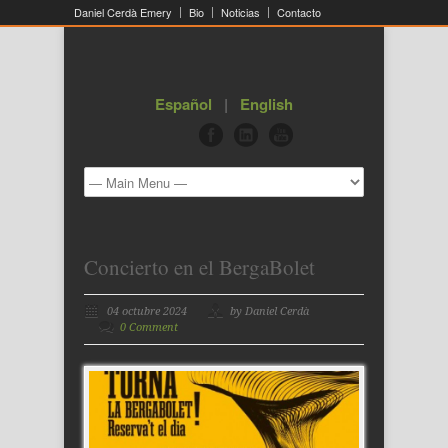
Daniel Cerdà Emery
Bio
Noticias
Contacto
Español
|
English
Concierto en el BergaBolet
04 octubre 2024
by Daniel Cerdà
0 Comment