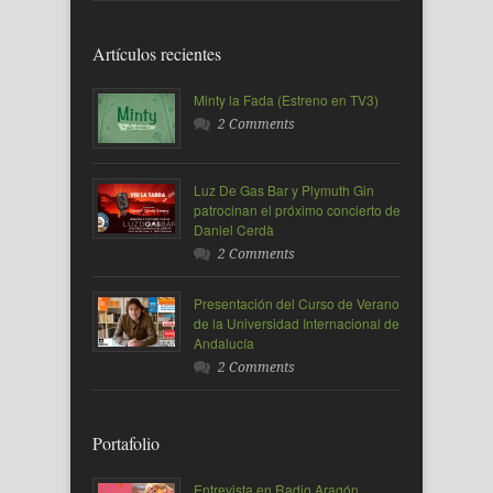
Artículos recientes
Minty la Fada (Estreno en TV3)
2 Comments
Luz De Gas Bar y Plymuth Gin
patrocinan el próximo concierto de
Daniel Cerdà
2 Comments
Presentación del Curso de Verano
de la Universidad Internacional de
Andalucía
2 Comments
Portafolio
Entrevista en Radio Aragón