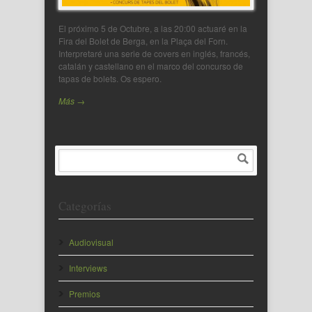
El próximo 5 de Octubre, a las 20:00 actuaré en la
Fira del Bolet de Berga, en la Plaça del Forn.
Interpretaré una serie de covers en inglés, francés,
catalán y castellano en el marco del concurso de
tapas de bolets. Os espero.
Más →
Categorías
Audiovisual
Interviews
Premios