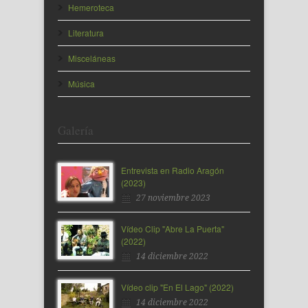
Hemeroteca
Literatura
Misceláneas
Música
Galería
Entrevista en Radio Aragón
(2023)
27 noviembre 2023
Vídeo Clip "Abre La Puerta"
(2022)
14 diciembre 2022
Vídeo clip "En El Lago" (2022)
14 diciembre 2022