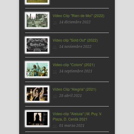
Vídeo Clip "Rien de Moi" (2022)
14 diciembre 2022
Vídeo clip "Sold Out" (2022)
14 noviembre 2022
Video-clip "Colors" (2021)
14 septiembre 2021
Video Clip "Alegría" (2021)
28 abril 2021
Video-clip "Aleluia" | M. Puy, V.
Plaza, D. Cerdà 2021
01 marzo 2021