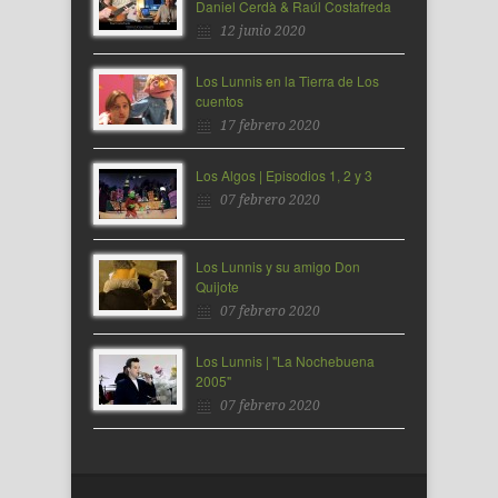
Daniel Cerdà & Raúl Costafreda
12 junio 2020
Los Lunnis en la Tierra de Los
cuentos
17 febrero 2020
Los Algos | Episodios 1, 2 y 3
07 febrero 2020
Los Lunnis y su amigo Don
Quijote
07 febrero 2020
Los Lunnis | "La Nochebuena
2005"
07 febrero 2020