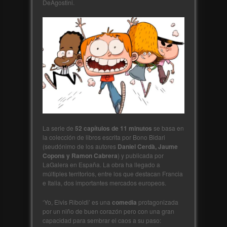
DeAgostini.
La serie de
52 capítulos de 11 minutos
se basa en
la colección de libros escrita por Bono Bidari
(seudónimo de los autores
Daniel Cerdà, Jaume
Copons y Ramon Cabrera
) y publicada por
LaGalera en España. La obra ha llegado a
múltiples territorios, entre los que destacan Francia
e Italia, dos importantes mercados europeos.
‘Yo, Elvis Riboldi’ es una
comedia
protagonizada
por un niño de buen corazón pero con una gran
capacidad para sembrar el caos a su paso: