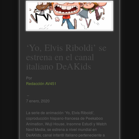
‘Yo, Elvis Riboldi’ se
estrena en el canal
italiano DeAKids
Por
Redacción AV451
–
7 enero, 2020
La serie de animación ‘Yo, Elvis Riboldi’,
coproducción hispano-francesa de Peekaboo
Animation, Wuji House, Insomne Estudi y Watch
Next Media, se estrena a nivel mundial en
DeAKids, canal infantil italiano perteneciente a