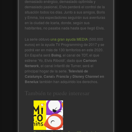
demasiado enérgico, demasiado optimista y
demasiado pasional, Elvis perderá el control de la
situación todos los días. Junto a sus amigos, Boris
y Emma, los espectadores seguirán sus aventuras
en la ciudad de Icaria, donde, según sus
habitantes, no pasaba nada hasta que llegó Elvis.
La serie obtuvo
una gran ayuda MEDIA
(500.000
euros) en la ayuda TV Programming de 2017 y se
podrá ver en más de 130 territorios en este 2020.
En España será
Boing
, el canal de TDT, el que
estrene ‘Yo, Elvis Riboldi’, dado que
Cartoon
Network
, el canal infantil de Turner, será el
principal hogar de la serie.
Televisió de
Catalunya
,
Canal+ Francia
y
Disney Channel
en
Benelux
también han adquirido los derechos.
También te puede interesar