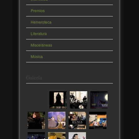
Premios
Hemeroteca
Literatura
Misceláneas
Música
Galería