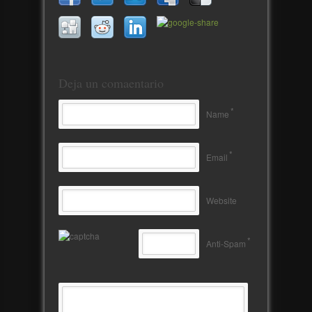
Deja un comaentario
*
Name
*
Email
Website
*
Anti-Spam