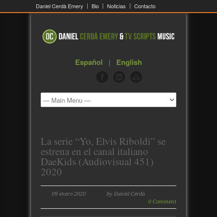
Daniel Cerdà Emery
Bio
Noticias
Contacto
Español
|
English
La serie “Yo, Elvis Riboldi” se
estrena en el canal italiano
DaeKids (Audiovisual 451)
2020
09 enero 2020
by Daniel Cerdà
0 Comment