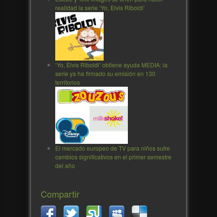
realidad la serie ‘Yo, Elvis Riboldi’
‘Yo, Elvis Riboldi’ obtiene ayuda MEDIA: la
serie ya ha firmado su emisión en 130
territorios
El mercado europeo de TV para niños sufre
cambios significativos en el primer semestre
del año
Compartir