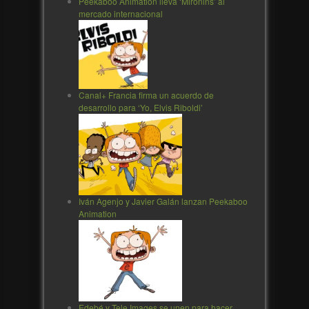
Peekaboo Animation lleva ‘Mironins’ al
mercado internacional
Canal+ Francia firma un acuerdo de
desarrollo para ‘Yo, Elvis Riboldi’
Iván Agenjo y Javier Galán lanzan Peekaboo
Animation
Edebé y Tele Images se unen para hacer