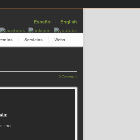
Español
|
English
remios
Servicios
Webs
0 Comment