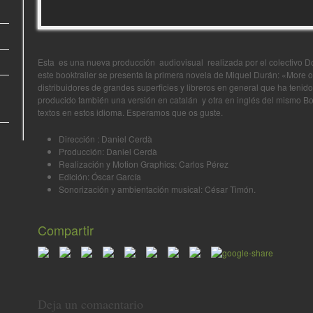
Esta es una nueva producción audiovisual realizada por el colectivo Doc
este booktrailer se presenta la primera novela de Miquel Durán: «More or
distribuidores de grandes superficies y libreros en general que ha teni
producido también una versión en catalán y otra en inglés del mismo Book
textos en estos idioma. Esperamos que os guste.
Dirección : Daniel Cerdà
Producción: Daniel Cerdà
Realización y Motion Graphics: Carlos Pérez
Edición: Óscar García
Sonorización y ambientación musical: César Timón.
Compartir
Deja un comaentario