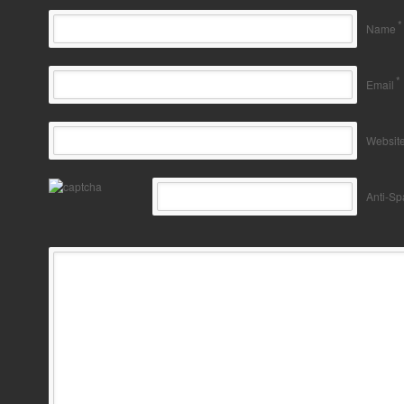
*
Name
*
Email
Websit
Anti-S