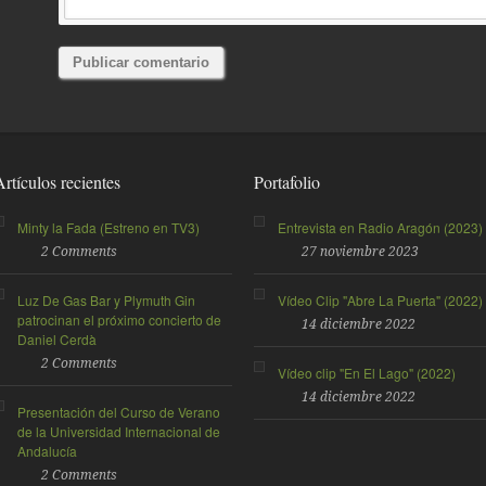
Artículos recientes
Portafolio
Minty la Fada (Estreno en TV3)
Entrevista en Radio Aragón (2023)
2 Comments
27 noviembre 2023
Luz De Gas Bar y Plymuth Gin
Vídeo Clip "Abre La Puerta" (2022)
patrocinan el próximo concierto de
14 diciembre 2022
Daniel Cerdà
2 Comments
Vídeo clip "En El Lago" (2022)
14 diciembre 2022
Presentación del Curso de Verano
de la Universidad Internacional de
Andalucía
2 Comments