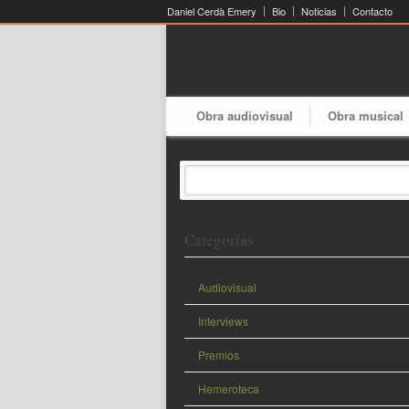
Daniel Cerdà Emery
Bio
Noticias
Contacto
Obra audiovisual
Obra musical
Categorías
Audiovisual
Interviews
Premios
Hemeroteca