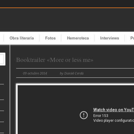
Obra literaria
Fotos
Hemeroteca
Interviews
P
Booktrailer «More or less me»
09 octubre 2014
by Daniel Cerdà