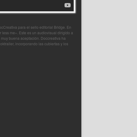
Creativa para el sello editorial Bridge. En
 less me». Este es un audiovisual dirigido a
do muy buena aceptación. Doccreativa ha
trailer, incorporando las cubiertas y los