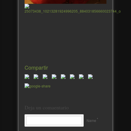
Compartir
Deja un comaentario
*
Name