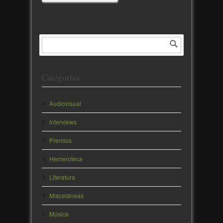
Categorías
Audiovisual
Interviews
Premios
Hemeroteca
Literatura
Misceláneas
Música