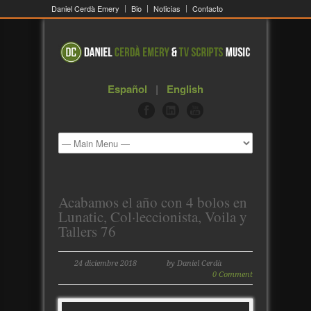
Daniel Cerdà Emery
Bio
Noticias
Contacto
Español
|
English
Acabamos el año con 4 bolos en
Lunatic, Col·leccionista, Voila y
Tallers 76
24 diciembre 2018
by Daniel Cerdà
0 Comment