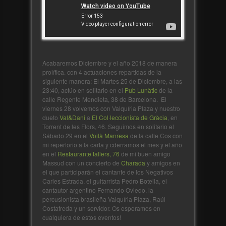
Acabaremos Diciembre y el año 2018 de manera
prolífica. con 4 actuaciones repartidas de la
siguiente manera: El Martes 25 de Diciembre, a las
23:40, actúo en solitario en el
Pub Lunàtic
de la
calle Regente Mendieta, 38 de Barcelona. El
viernes 28 volvemos con Valquíria Plaza y nuestro
dueto
Val&Dani
a
El Col·leccionista de Gràcia
, en
Torrent de les Flors, 46. Seguimos en solitario el
Sábado 29 en el
Voilà Manresa
de la calle Cos con
mi repertorio a la carta y cderramos el mes y el año
en el
Restaurante tallers, 76
de mi buen amigo
Massud con un concierto de
Charada
y amigos en
el que participarán el cantante de los Negativos
Carles Estrada, el guitarrista Pedro Botella, el
cantautor argentino Fernando Oviedo, la
percusionista brasileña Valquíria Plaza, Raúl
Costafreda y un servidor. Os esperamos en
cualquiera de estos eventos!