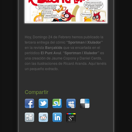
Hoy, Domingo 24 de Febrero hemos publicado la
tercera entrega del cómic
“Sportman i Xiulador”
en la revista
Barçakids
que va encartada en el
periódico
El Punt Avui
.
“Sportman i Xiulador”
es
una creación de Jaume Copons y Daniel Cerdà,
con las ilustraciones de Ricard Aranda. Aquí tenéis
un pequeño extracto.
Compartir