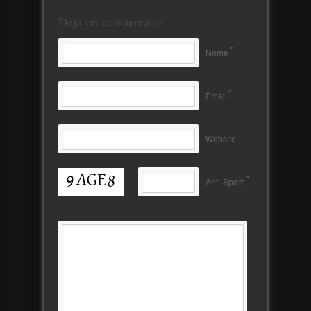
Deja un comaentario
*
Name
*
Email
Website
*
Anti-Spam