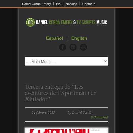
Daniel Cerdà Emery
Bio
Noticias
Contacto
Español
|
English
Tercera entrega de “Les
aventures de l’Sportman i en
Xiulador”
24 febrero 2013
by Daniel Cerdà
0 Comment