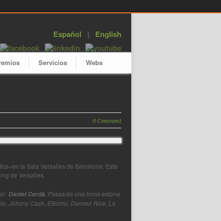
Español
|
English
remios
Servicios
Webs
0 Comment
tics»en la Sala Versalles de Barcelona. Esta
ing de Versalles.
utor
Passaràs una bona estona
Daniel Cerdà.
Palo, Johnny Cash, Elbicho, Damien Rice, La