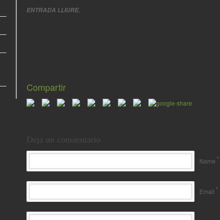
ENTRADA LLIURE.
Compartir
Deja un comaentario
*
Name
*
Email