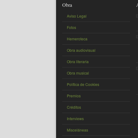
Obra
Aviso Legal
Fotos
Hemeroteca
Obra audiovisual
Obra literaria
Obra musical
Política de Cookies
Premios
Créditos
Interviews
Misceláneas