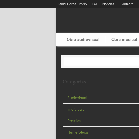
Daniel Cerdà Emery
Bio
Noticias
Contacto
Obra audiovisual
Obra musical
Categorías
Audiovisual
Interviews
Premios
Hemeroteca