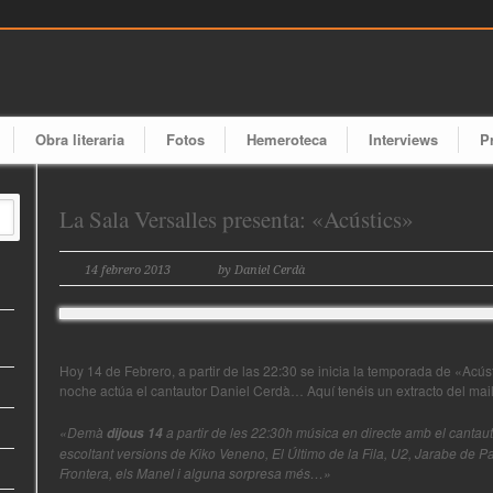
Obra literaria
Fotos
Hemeroteca
Interviews
P
La Sala Versalles presenta: «Acústics»
14 febrero 2013
by Daniel Cerdà
Hoy 14 de Febrero, a partir de las 22:30 se inicia la temporada de «Acús
noche actúa el cantautor Daniel Cerdà… Aquí tenéis un extracto del mail
«Demà
a partir de les 22:30h música en directe amb el canta
dijous 14
escoltant versions de Kiko Veneno, El Último de la Fila, U2, Jarabe de 
Frontera, els Manel i alguna sorpresa més…»