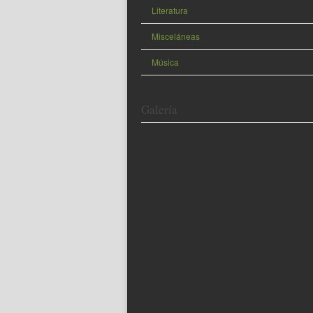
Literatura
Misceláneas
Música
Galería