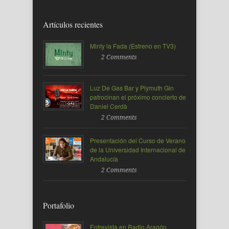
Artículos recientes
Minty la Fada (Estreno en TV3)
2 Comments
Luz De Gas Bar y Plymuth Gin
patrocinan el próximo concierto de
Daniel Cerdà
2 Comments
Presentación del Curso de Verano
de la Universidad Internacional de
Andalucía
2 Comments
Portafolio
Entrevista en Radio Aragón