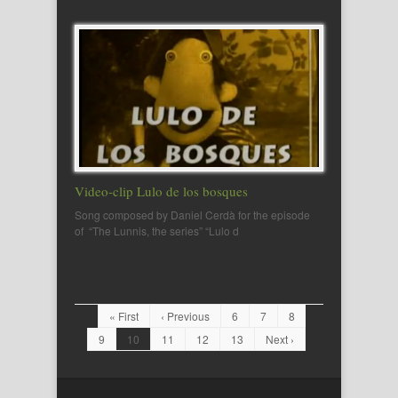
Video-clip Lulo de los bosques
Song composed by Daniel Cerdà for the episode
of “The Lunnis, the series” “Lulo d
« First
‹ Previous
6
7
8
9
10
11
12
13
Next ›