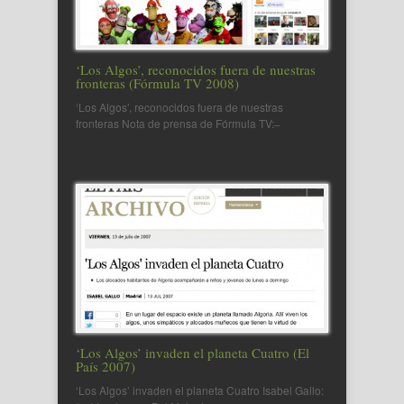
‘Los Algos’, reconocidos fuera de nuestras
fronteras (Fórmula TV 2008)
‘Los Algos’, reconocidos fuera de nuestras
fronteras Nota de prensa de Fórmula TV: ̶
‘Los Algos’ invaden el planeta Cuatro (El
País 2007)
‘Los Algos’ invaden el planeta Cuatro Isabel Gallo: