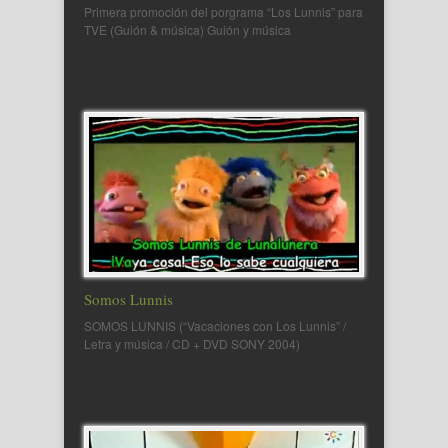
Primera promoción del porgrama “Los Lunnis” para
TVE (Guión & música) Guión y música
Somos Lunnis
SOMOS LUNNIS (“Vacaciones con Los Lunnis” /
Letra y música / CD + DVD SONY 2004)