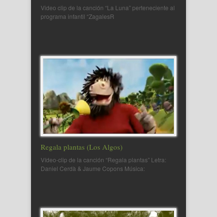
Video clip de la canción “La Luna” perteneciente al
programa infantil “ZagalesR
Regala plantas (Los Algos)
Vídeo-clip de la canción “Regala plantas” Letra:
Daniel Cerdà & Jaume Copons Música: