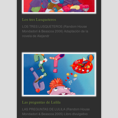
Los tres Lusqueteros
LOS TRES LUSQUETEROS (Random House
Mondadori & Beascoa 2006) Adaptación de la
novela de Alejandr
Las preguntas de Lulila
LAS PREGUNTAS DE LULILA (Random House
Mondadori & Beascoa 2005) Libro divulgativo