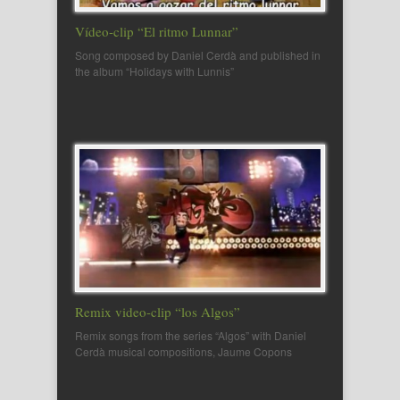
Vídeo-clip “El ritmo Lunnar”
Song composed by Daniel Cerdà and published in
the album “Holidays with Lunnis”
Remix video-clip “los Algos”
Remix songs from the series “Algos” with Daniel
Cerdà musical compositions, Jaume Copons