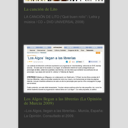
La canción de Lito
LA CANCIÓN DE LITO (“Qué buen rollo” / Letra y
música / CD + DVD UNIVERSAL 2008)
Los Algos llegan a las librerías (La Opinión
de Murcia 2009)
«Los Algos, llegan a las librerías». Murcia, España:
La Opinión. Consultado el 2009.