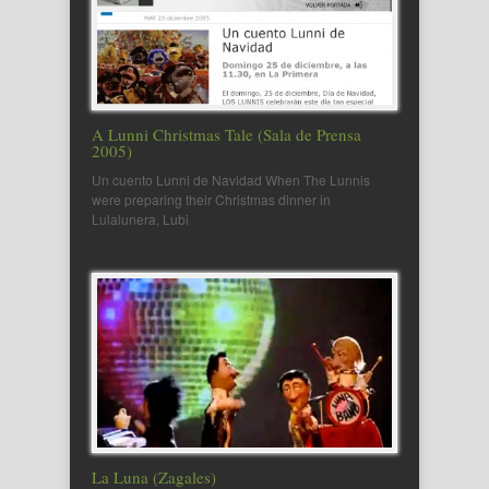
A Lunni Christmas Tale (Sala de Prensa
2005)
Un cuento Lunni de Navidad When The Lunnis
were preparing their Christmas dinner in
Lulalunera, Lubi
La Luna (Zagales)