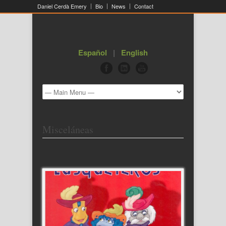
Daniel Cerdà Emery
Bio
News
Contact
Español
|
English
Misceláneas